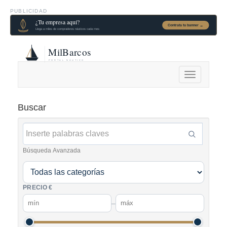
PUBLICIDAD
Alternar
navegación
Buscar
Búsqueda Avanzada
PRECIO €
–