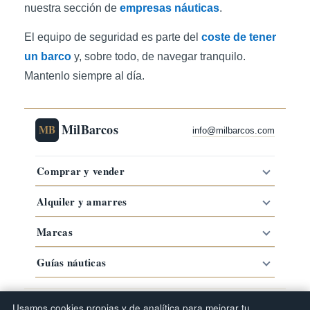
nuestra sección de
empresas náuticas
.
El equipo de seguridad es parte del
coste de tener
un barco
y, sobre todo, de navegar tranquilo.
Mantenlo siempre al día.
MilBarcos
MB
info@milbarcos.com
Comprar y vender
Alquiler y amarres
Marcas
Guías náuticas
·
·
·
Comprar barco por zona
Barcos por marca
Tipos de barco
Usamos cookies propias y de analítica para mejorar tu