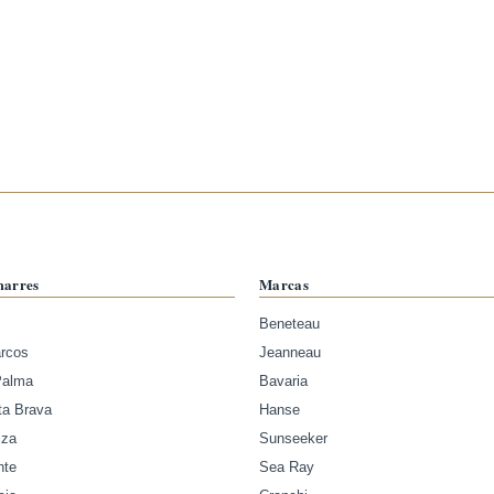
marres
Marcas
Beneteau
arcos
Jeanneau
Palma
Bavaria
ta Brava
Hanse
iza
Sunseeker
nte
Sea Ray