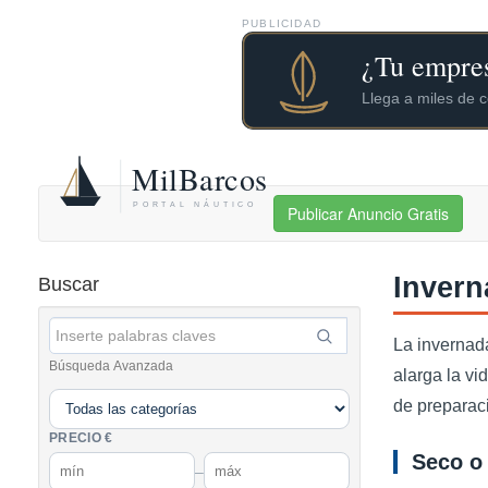
PUBLICIDAD
Publicar Anuncio Gratis
Invern
Buscar
La invernada
Búsqueda Avanzada
alarga la vi
de preparac
PRECIO €
Seco o 
–