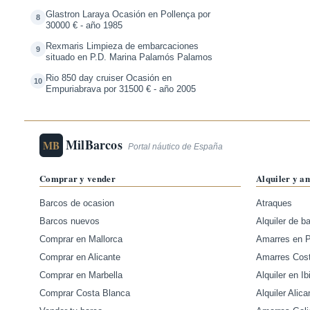
Glastron Laraya Ocasión en Pollença por
8
30000 € - año 1985
Rexmaris Limpieza de embarcaciones
9
situado en P.D. Marina Palamós Palamos
Rio 850 day cruiser Ocasión en
10
Empuriabrava por 31500 € - año 2005
MilBarcos
MB
Portal náutico de España
Comprar y vender
Alquiler y a
Barcos de ocasion
Atraques
Barcos nuevos
Alquiler de b
Comprar en Mallorca
Amarres en 
Comprar en Alicante
Amarres Cos
Comprar en Marbella
Alquiler en Ib
Comprar Costa Blanca
Alquiler Alica