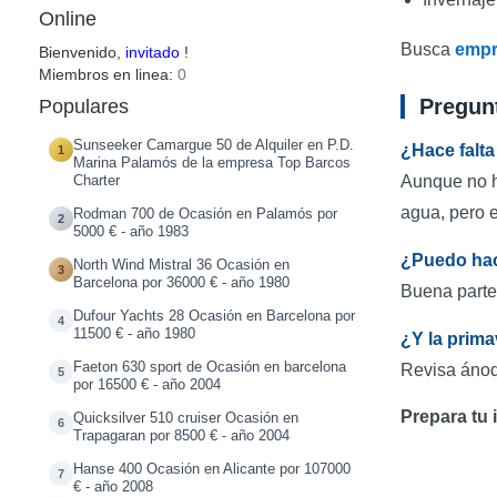
Online
Busca
empr
Bienvenido,
invitado
!
Miembros en linea:
0
Pregun
Populares
Sunseeker Camargue 50 de Alquiler en P.D.
¿Hace falta
1
Marina Palamós de la empresa Top Barcos
Aunque no ha
Charter
agua, pero 
Rodman 700 de Ocasión en Palamós por
2
5000 € - año 1983
¿Puedo hac
North Wind Mistral 36 Ocasión en
3
Barcelona por 36000 € - año 1980
Buena parte 
Dufour Yachts 28 Ocasión en Barcelona por
4
11500 € - año 1980
¿Y la prima
Faeton 630 sport de Ocasión en barcelona
Revisa ánodo
5
por 16500 € - año 2004
Prepara tu
Quicksilver 510 cruiser Ocasión en
6
Trapagaran por 8500 € - año 2004
Hanse 400 Ocasión en Alicante por 107000
7
€ - año 2008