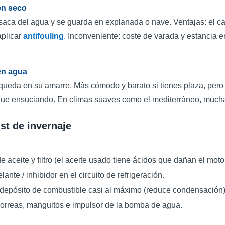
en seco
saca del agua y se guarda en explanada o nave. Ventajas: el casc
aplicar
antifouling
. Inconveniente: coste de varada y estancia 
en agua
queda en su amarre. Más cómodo y barato si tienes plaza, pero 
gue ensuciando. En climas suaves como el mediterráneo, mucha
st de invernaje
 aceite y filtro (el aceite usado tiene ácidos que dañan el moto
ante / inhibidor en el circuito de refrigeración.
 depósito de combustible casi al máximo (reduce condensación) y
orreas, manguitos e impulsor de la bomba de agua.