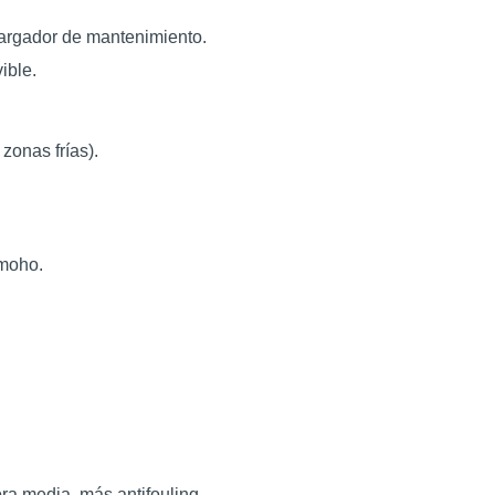
cargador de mantenimiento.
ible.
 zonas frías).
 moho.
a media, más antifouling.