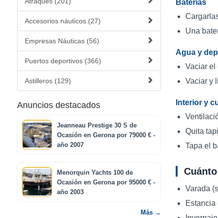
Atraques (201)
Baterías
Cargarlas
Accesorios náuticos (27)
Una bater
Empresas Náuticas (56)
Agua y dep
Puertos deportivos (366)
Vaciar el
Astilleros (129)
Vaciar y 
Interior y c
Anuncios destacados
Ventilaci
Jeanneau Prestige 30 S de
Quita tap
Ocasión en Gerona por 79000 € -
año 2007
Tapa el b
Cuánto
Menorquin Yachts 100 de
Ocasión en Gerona por 95000 € -
Varada (s
año 2003
Estancia 
Más →
Invernaje