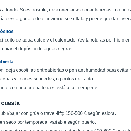
 a fondo. Si es posible, desconectarlas o mantenerlas con un 
ía descargada todo el invierno se sulfata y puede quedar inserv
ósitos
 circuito de agua dulce y el calentador (evita roturas por hielo en
limpiar el depósito de aguas negras.
ubierta
ón: deja escotillas entreabiertas o pon antihumedad para evitar
icerías y cojines si puedes, o ponlos de canto.
arco con una buena lona si está a la intemperie.
 cuesta
ubir/bajar con grúa o travel-lift): 150-500 € según eslora.
en seco por temporada: variable según puerto.
 completo encargado a empresa: desde unos 400-800 € en eslor