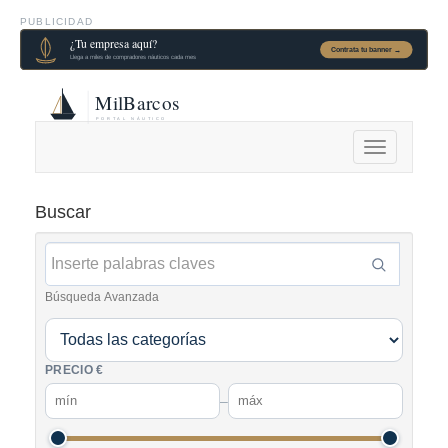
PUBLICIDAD
Alternar
navegación
Buscar
Búsqueda Avanzada
PRECIO €
–