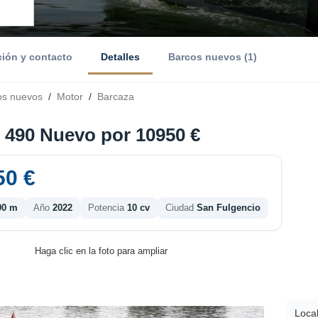
ción y contacto
Detalles
Barcos nuevos (1)
os nuevos
/
Motor
/
Barcaza
 490 Nuevo por 10950 €
50 €
90 m
Año
2022
Potencia
10 cv
Ciudad
San Fulgencio
Haga clic en la foto para ampliar
Local