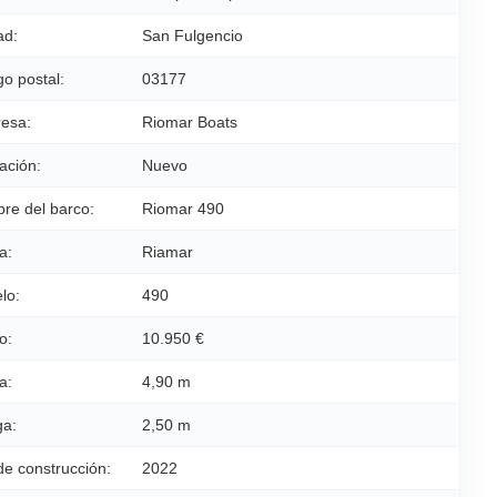
ad:
San Fulgencio
o postal:
03177
esa:
Riomar Boats
ación:
Nuevo
re del barco:
Riomar 490
a:
Riamar
lo:
490
o:
10.950 €
a:
4,90 m
a:
2,50 m
de construcción:
2022