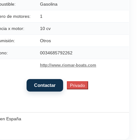
ustible:
Gasolina
ro de motores:
1
cia x motor:
10 cv
smisión:
Otros
ono:
0034685792262
http://www.riomar-boats.com
e en España