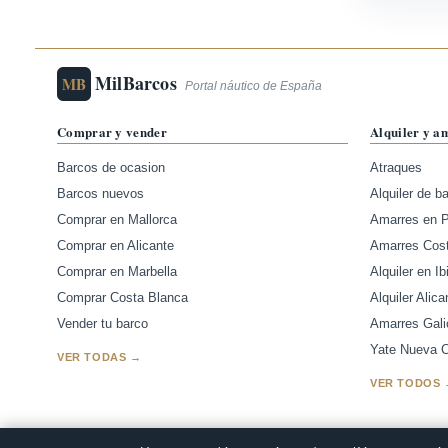
MilBarcos
MB
Portal náutico de España
Comprar y vender
Alquiler y a
Barcos de ocasion
Atraques
Barcos nuevos
Alquiler de b
Comprar en Mallorca
Amarres en 
Comprar en Alicante
Amarres Cos
Comprar en Marbella
Alquiler en Ib
Comprar Costa Blanca
Alquiler Alica
Vender tu barco
Amarres Gali
Yate Nueva Ca
VER TODAS →
VER TODOS 