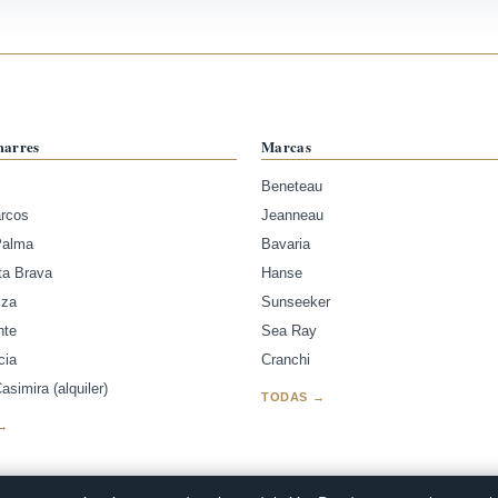
marres
Marcas
Beneteau
arcos
Jeanneau
Palma
Bavaria
ta Brava
Hanse
iza
Sunseeker
nte
Sea Ray
cia
Cranchi
simira (alquiler)
TODAS →
→