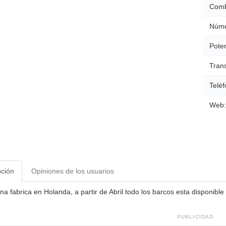
Comb
Núme
Poten
Tran
Teléf
Web:
pción
Opiniones de los usuarios
a fabrica en Holanda, a partir de Abril todo los barcos esta disponibl
PUBLICIDAD