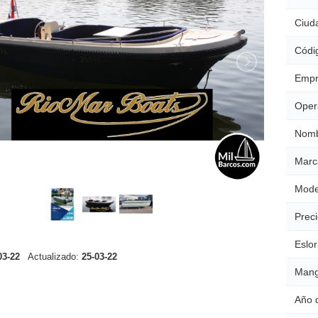
Ciud
Códig
Empr
Oper
Nomb
Marc
Mode
Preci
Eslor
03-22
Actualizado:
25-03-22
Mang
Año 