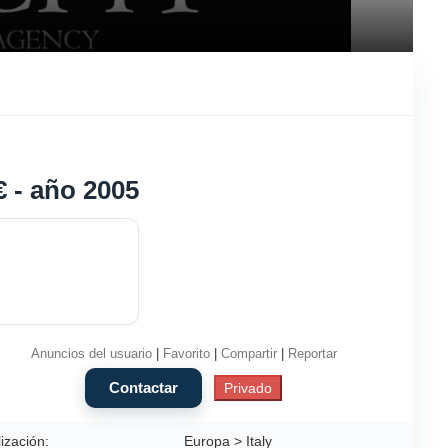
€ - año 2005
Anuncios del usuario
|
Favorito
|
Compartir
|
Reportar
ización:
Europa > Italy