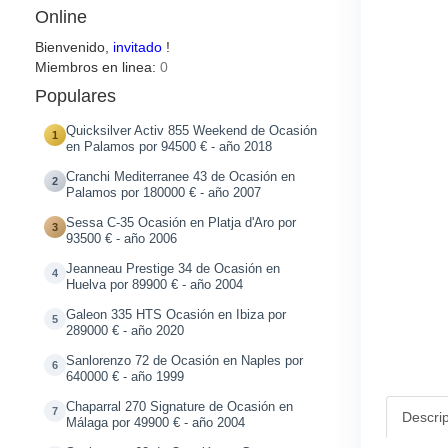
Online
Bienvenido,
invitado
!
Miembros en linea:
0
Populares
Quicksilver Activ 855 Weekend de Ocasión
1
en Palamos por 94500 € - año 2018
Cranchi Mediterranee 43 de Ocasión en
2
Palamos por 180000 € - año 2007
Sessa C-35 Ocasión en Platja d'Aro por
3
93500 € - año 2006
Jeanneau Prestige 34 de Ocasión en
4
Huelva por 89900 € - año 2004
Galeon 335 HTS Ocasión en Ibiza por
5
289000 € - año 2020
Sanlorenzo 72 de Ocasión en Naples por
6
640000 € - año 1999
Chaparral 270 Signature de Ocasión en
7
Descri
Málaga por 49900 € - año 2004