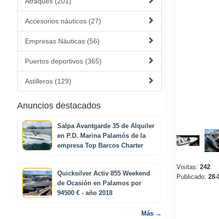
Atraques (201)
Accesorios náuticos (27)
Empresas Náuticas (56)
Puertos deportivos (365)
Astilleros (129)
Anuncios destacados
Salpa Avantgarde 35 de Alquiler
en P.D. Marina Palamós de la
empresa Top Barcos Charter
Visitas:
242
Quicksilver Activ 855 Weekend
Publicado:
28-
de Ocasión en Palamos por
94500 € - año 2018
Más →