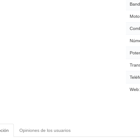
Band
Moto
Comb
Núme
Poten
Tran
Teléf
Web:
pción
Opiniones de los usuarios