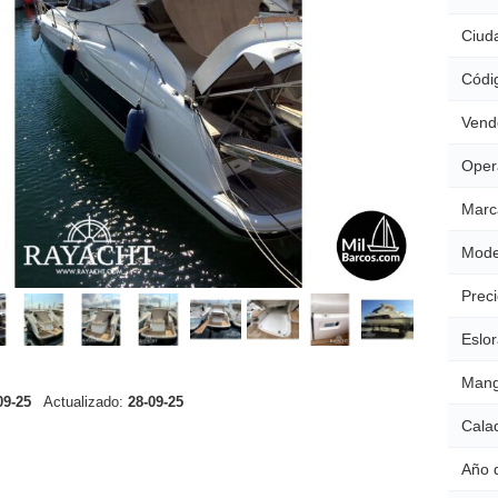
Ciud
Códig
Vend
Oper
Marc
Mode
Preci
Eslor
Mang
09-25
Actualizado:
28-09-25
Cala
Año 