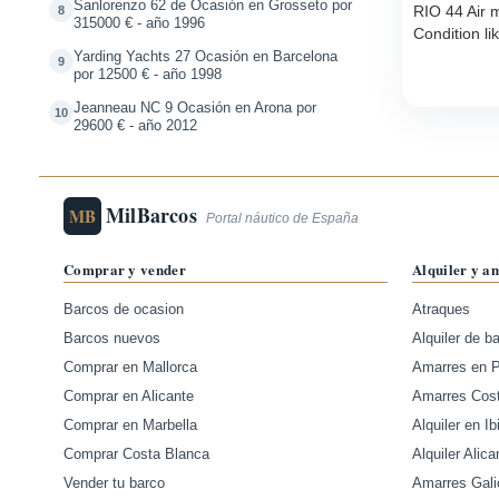
Sanlorenzo 62 de Ocasión en Grosseto por
RIO 44 Air m
8
315000 € - año 1996
Condition l
Yarding Yachts 27 Ocasión en Barcelona
9
por 12500 € - año 1998
Jeanneau NC 9 Ocasión en Arona por
10
29600 € - año 2012
MilBarcos
MB
Portal náutico de España
Comprar y vender
Alquiler y a
Barcos de ocasion
Atraques
Barcos nuevos
Alquiler de b
Comprar en Mallorca
Amarres en 
Comprar en Alicante
Amarres Cos
Comprar en Marbella
Alquiler en Ib
Comprar Costa Blanca
Alquiler Alica
Vender tu barco
Amarres Gali