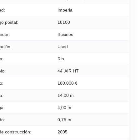
ad:
Imperia
o postal:
18100
edor:
Busines
ación:
Used
a:
Rio
lo:
44' AIR HT
o:
180.000 €
a:
14,00 m
a:
4,00 m
do:
0,75 m
de construcción:
2005