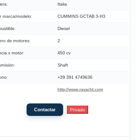
era:
Italia
r marca/modelo:
CUMMINS GCTAB.3-H3
ustible:
Diesel
ro de motores:
2
cia x motor:
450 cv
smisión:
Shaft
ono:
+39 391 4749636
http://www.rayacht.com