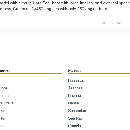
odel with electric Hard Top, boat with large internal and external spac
ike new, Cummins 2×450 engines with only 250 engine hours
PUBLICIDAD
marres
Marcas
Beneteau
arcos
Jeanneau
Palma
Bavaria
ta Brava
Hanse
iza
Sunseeker
nte
Sea Ray
cia
Cranchi