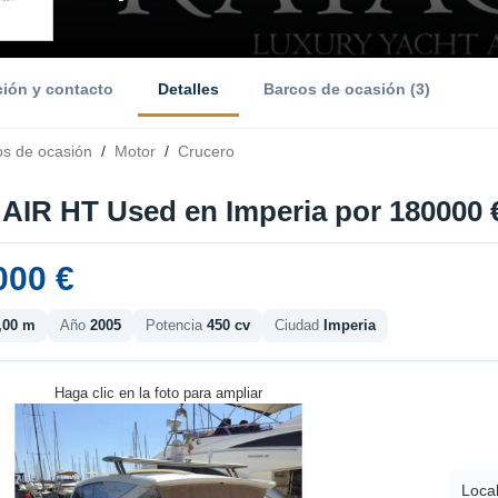
ción y contacto
Detalles
Barcos de ocasión (3)
os de ocasión
/
Motor
/
Crucero
' AIR HT Used en Imperia por 180000 
000 €
,00 m
Año
2005
Potencia
450 cv
Ciudad
Imperia
Haga clic en la foto para ampliar
Local