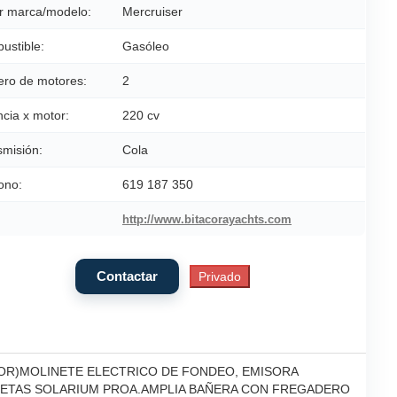
r marca/modelo:
Mercruiser
ustible:
Gasóleo
ro de motores:
2
cia x motor:
220 cv
smisión:
Cola
ono:
619 187 350
http://www.bitacorayachts.com
OR)MOLINETE ELECTRICO DE FONDEO, EMISORA
ONETAS SOLARIUM PROA.AMPLIA BAÑERA CON FREGADERO