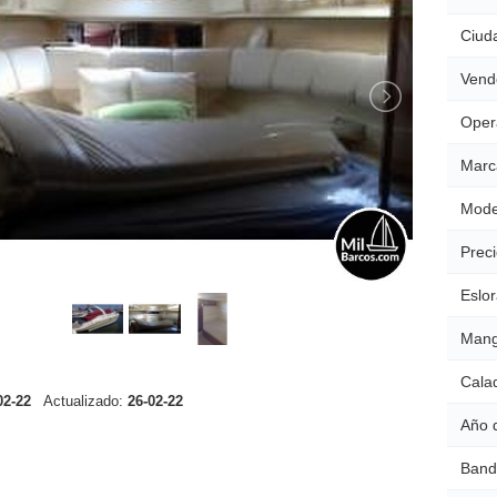
Ciud
Vend
Oper
Marc
Mode
Preci
Eslor
Mang
Cala
02-22
Actualizado:
26-02-22
Año 
Band