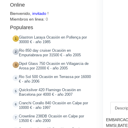
Online
Bienvenido,
invitado
!
Miembros en linea:
0
Populares
Glastron Laraya Ocasión en Pollença por
1
30000 € - año 1985
Rio 850 day cruiser Ocasión en
2
Empuriabrava por 31500 € - año 2005
Dipol Glass 750 Ocasión en Villagarcia de
3
Arosa por 22000 € - año 2005
Rio Sol 500 Ocasión en Terrassa por 16000
4
€ - año 2006
Quicksilver 420 Flamingo Ocasión en
5
Barcelona por 4000 € - año 2007
Cranchi Corallo 840 Ocasión en Calpe por
6
10000 € - año 1997
Descri
Crownline 238DB Ocasión en Calpe por
7
EMBARCACI
13500 € - año 2000
MMSI,BATE