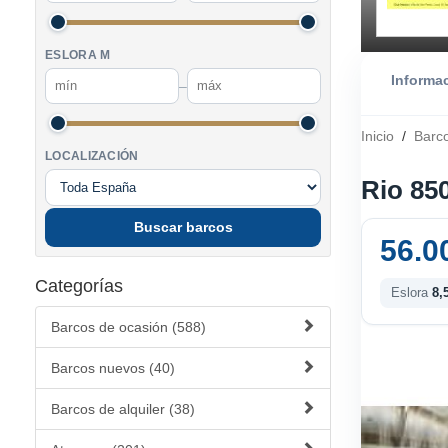
ESLORA M
Informa
–
Inicio
/
Barc
LOCALIZACIÓN
Rio 85
Buscar barcos
56.0
Categorías
Eslora
8,
Barcos de ocasión (588)
Barcos nuevos (40)
Barcos de alquiler (38)