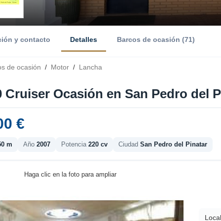
ción y contacto
Detalles
Barcos de ocasión (71)
os de ocasión
/
Motor
/
Lancha
0 Cruiser Ocasión en San Pedro del P
00 €
50 m
Año
2007
Potencia
220 cv
Ciudad
San Pedro del Pinatar
Haga clic en la foto para ampliar
Local