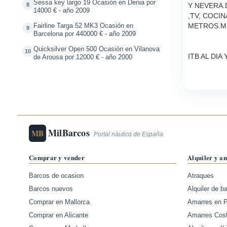
Sessa key largo 19 Ocasión en Denia por
8
Y NEVERA.
14000 € - año 2009
,TV, COCI
METROS.MU
Fairline Targa 52 MK3 Ocasión en
9
Barcelona por 440000 € - año 2009
Quicksilver Open 500 Ocasión en Vilanova
10
ITB AL DI
de Arousa por 12000 € - año 2000
MilBarcos
MB
Portal náutico de España
Comprar y vender
Alquiler y a
Barcos de ocasion
Atraques
Barcos nuevos
Alquiler de b
Comprar en Mallorca
Amarres en 
Comprar en Alicante
Amarres Cos