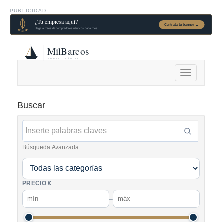
PUBLICIDAD
Alternar
navegación
Buscar
Búsqueda Avanzada
PRECIO €
–