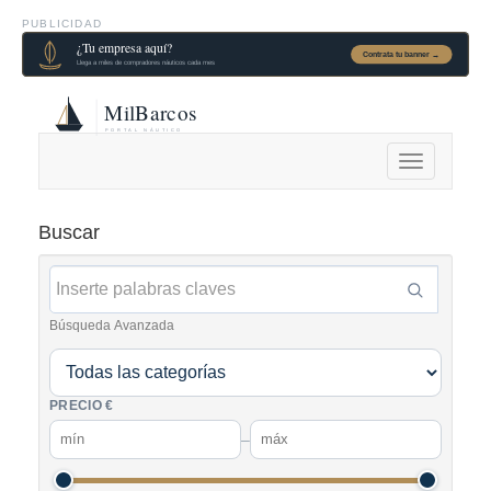
PUBLICIDAD
Alternar
navegación
Buscar
Búsqueda Avanzada
PRECIO €
–