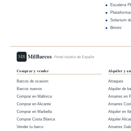
Escalera P
Plataforma
Solarium d
Bimini
MilBarcos
MB
Portal náutico de España
Comprar y vender
Alquiler y a
Barcos de ocasion
Atraques
Barcos nuevos
Alquiler de b
Comprar en Mallorca
Amarres en 
Comprar en Alicante
Amarres Cos
Comprar en Marbella
Alquiler en Ib
Comprar Costa Blanca
Alquiler Alica
Vender tu barco
Amarres Gali