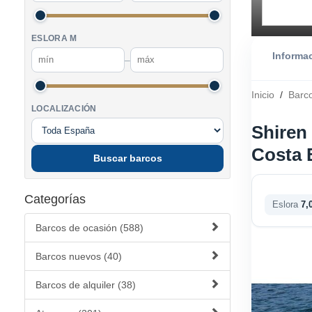
ESLORA M
Informa
–
Inicio
/
Barco
LOCALIZACIÓN
Shiren
Costa 
Buscar barcos
Categorías
Eslora
7,
Barcos de ocasión (588)
Barcos nuevos (40)
Barcos de alquiler (38)