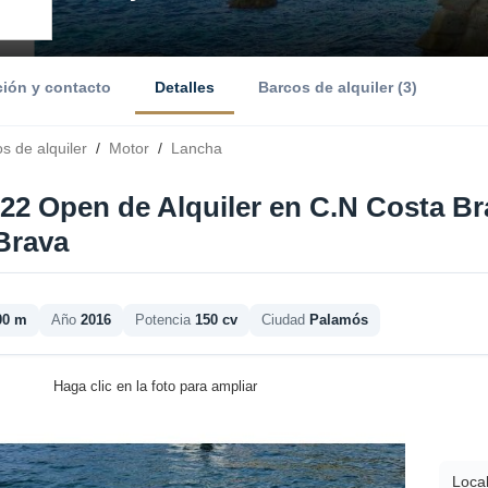
ción y contacto
Detalles
Barcos de alquiler (3)
s de alquiler
/
Motor
/
Lancha
 22 Open de Alquiler en C.N Costa B
Brava
00 m
Año
2016
Potencia
150 cv
Ciudad
Palamós
Haga clic en la foto para ampliar
Local