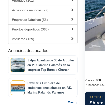
Atraques (201)
Accesorios náuticos (27)
Empresas Náuticas (56)
Puertos deportivos (366)
Astilleros (129)
Anuncios destacados
Salpa Avantgarde 35 de Alquiler
en P.D. Marina Palamós de la
empresa Top Barcos Charter
Visitas:
868
Rexmaris Limpieza de
Publicado:
13-
embarcaciones situado en P.D.
Marina Palamós Palamos
TARIFAS
Shiren
Más →