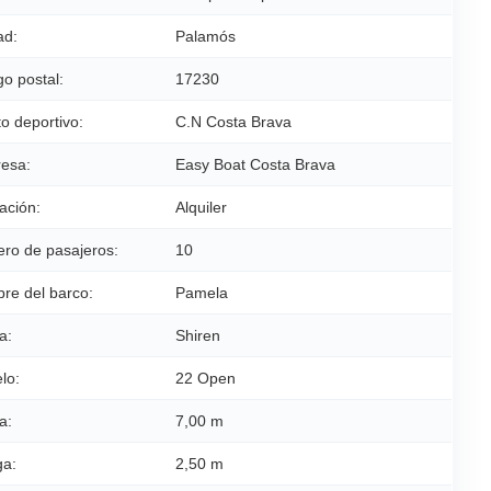
ad:
Palamós
o postal:
17230
o deportivo:
C.N Costa Brava
esa:
Easy Boat Costa Brava
ación:
Alquiler
ro de pasajeros:
10
re del barco:
Pamela
a:
Shiren
lo:
22 Open
a:
7,00 m
a:
2,50 m