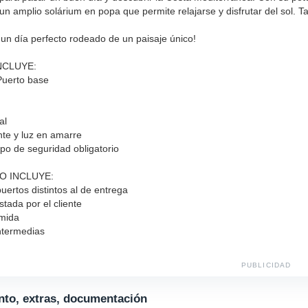
n amplio solárium en popa que permite relajarse y disfrutar del sol. Ta
 un día perfecto rodeado de un paisaje único!
 INCLUYE:
Puerto base
al
nte y luz en amarre
po de seguridad obligatorio
 NO INCLUYE:
ertos distintos al de entrega
tada por el cliente
mida
ntermedias
PUBLICIDAD
to, extras, documentación