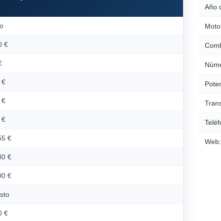
Año 
io
Moto
0 €
Comb
€
Núme
 €
Poten
 €
Tran
 €
Teléf
55 €
Web:
80 €
00 €
osto
0 €