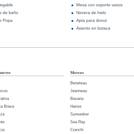
legable
Mesa con soporte vasos
s de baño
Nevera de hielo
e Popa
Apta para donut
Asiento en butaca
marres
Marcas
Beneteau
arcos
Jeanneau
Palma
Bavaria
ta Brava
Hanse
iza
Sunseeker
nte
Sea Ray
cia
Cranchi