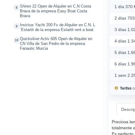
Shiren 22 Open de Alquiler en C.N Costa
1 día 370 
8
Brava de la empresa Easy Boat Costa
Brava
2 días 703
Invictus Yacht 200 Fx de Alquiler en C.N. L
9
3 días 1.0
´Estartit de la empresa Estartit rent a boat
Quicksilver Activ 605 Open de Alquiler en
10
4 días 1.3
CN Villa de San Pedro de la empresa
Fanautic Murcia
5 días 1.6
6 días 1.9
1 sem 2.2
Tarifas
c
Descri
Preciosa la
totalmente 
Es perfecto