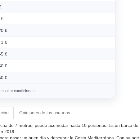
€
 €
20 €
43 €
65 €
60 €
50 €
onsultar condiciones
pción
Opiniones de los usuarios
ncha de 7 metros, puede acomodar hasta 10 personas. Es un barco de 
en 2019.
 para pasar un buen día y descubrir la Costa Mediterránea. Con su pot