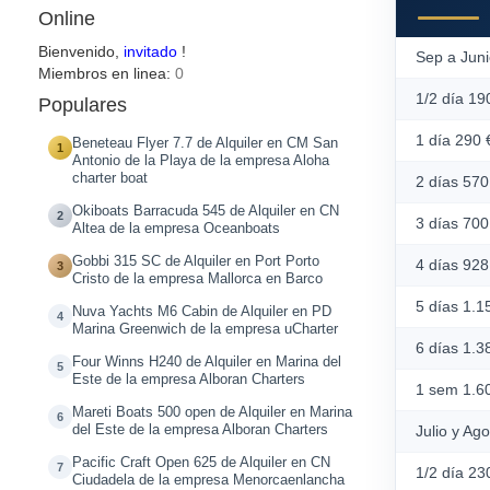
Online
Bienvenido,
invitado
!
Sep a Jun
Miembros en linea:
0
1/2 día 19
Populares
1 día 290 
Beneteau Flyer 7.7 de Alquiler en CM San
1
Antonio de la Playa de la empresa Aloha
charter boat
2 días 570
Okiboats Barracuda 545 de Alquiler en CN
2
3 días 700
Altea de la empresa Oceanboats
Gobbi 315 SC de Alquiler en Port Porto
4 días 928
3
Cristo de la empresa Mallorca en Barco
5 días 1.1
Nuva Yachts M6 Cabin de Alquiler en PD
4
Marina Greenwich de la empresa uCharter
6 días 1.3
Four Winns H240 de Alquiler en Marina del
5
Este de la empresa Alboran Charters
1 sem 1.6
Mareti Boats 500 open de Alquiler en Marina
6
del Este de la empresa Alboran Charters
Julio y Ag
Pacific Craft Open 625 de Alquiler en CN
7
1/2 día 23
Ciudadela de la empresa Menorcaenlancha