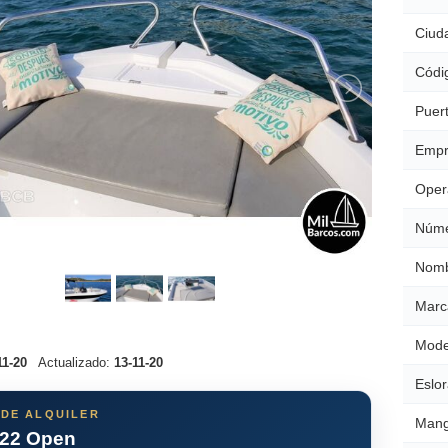
Ciud
Códig
Puert
Empr
Oper
Núme
Nomb
Marc
Mode
11-20
Actualizado:
13-11-20
Eslor
 DE ALQUILER
Mang
 22 Open