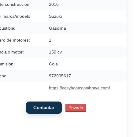
de construcción:
2016
r marca/modelo:
Suzuki
ustible:
Gasolina
ro de motores:
1
cia x motor:
150 cv
smisión:
Cola
ono:
972905617
https://easyboatcostabrava.com/