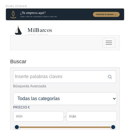
PUBLICIDAD
Alternar
navegación
Buscar
Búsqueda Avanzada
PRECIO €
–