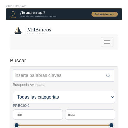
PUBLICIDAD
Alternar
navegación
Buscar
Búsqueda Avanzada
PRECIO €
–