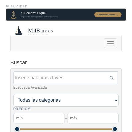
PUBLICIDAD
Alternar
navegación
Buscar
Búsqueda Avanzada
PRECIO €
–