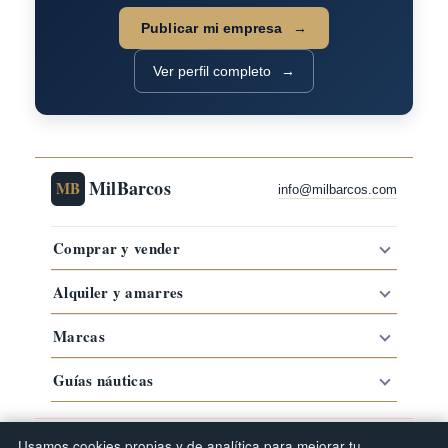
Publicar mi empresa
Ver perfil completo
MilBarcos
MB
info@milbarcos.com
Comprar y vender
Alquiler y amarres
Marcas
Guías náuticas
·
·
·
Comprar barco por zona
Barcos por marca
Tipos de barco
Usamos cookies propias y de analítica para mejorar tu