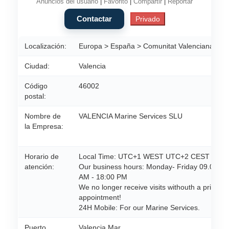
Anuncios del usuario
|
Favorito
|
Compartir
|
Reportar
Localización:
Europa > España > Comunitat Valenciana
Ciudad:
Valencia
Código
46002
postal:
Nombre de
VALENCIA Marine Services SLU
la Empresa:
Horario de
Local Time: UTC+1 WEST UTC+2 CEST
atención:
Our business hours: Monday- Friday 09.00
AM - 18:00 PM
We no longer receive visits withouth a prior
appointment!
​24H Mobile: For our Marine Services.
Puerto
Valencia Mar