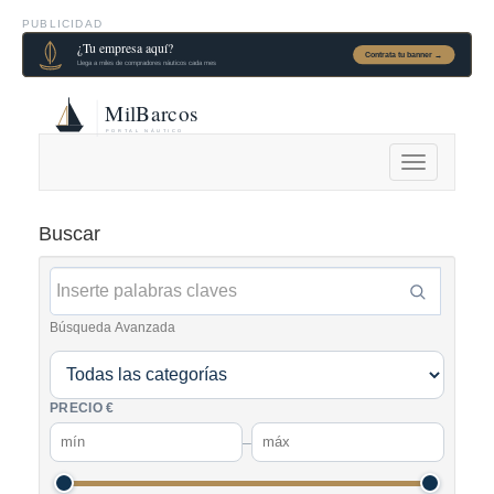
PUBLICIDAD
Alternar
navegación
Buscar
Búsqueda Avanzada
PRECIO €
–