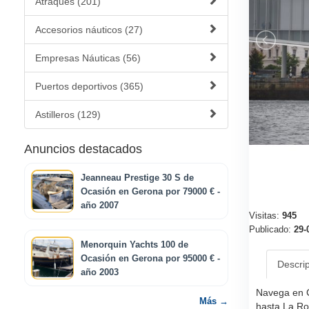
Atraques (201)
Accesorios náuticos (27)
Empresas Náuticas (56)
Puertos deportivos (365)
Astilleros (129)
Anuncios destacados
Jeanneau Prestige 30 S de
Ocasión en Gerona por 79000 € -
año 2007
Visitas:
945
Publicado:
29-
Menorquin Yachts 100 de
Ocasión en Gerona por 95000 € -
Descri
año 2003
Navega en C
Más →
hasta La Ro