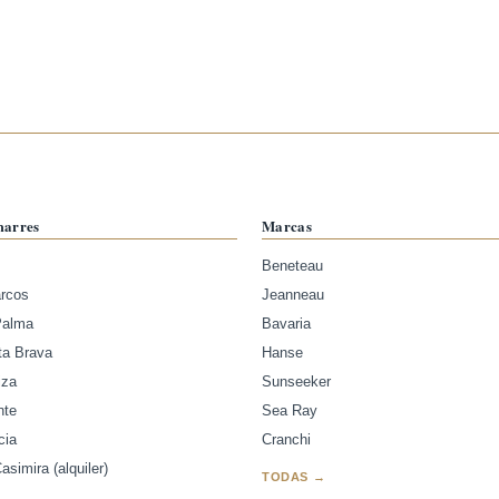
marres
Marcas
Beneteau
arcos
Jeanneau
Palma
Bavaria
ta Brava
Hanse
iza
Sunseeker
nte
Sea Ray
cia
Cranchi
simira (alquiler)
TODAS →