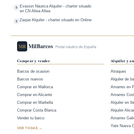
Evasion Náutica Alquiler - charter situado
8
en CN Altea Altea
Zarpar Alquiler - charter situado en Online
9
MilBarcos
MB
Portal náutico de España
Comprar y vender
Alquiler y a
Barcos de ocasion
Atraques
Barcos nuevos
Alquiler de b
Comprar en Mallorca
Amarres en 
Comprar en Alicante
Amarres Cos
Comprar en Marbella
Alquiler en Ib
Comprar Costa Blanca
Alquiler Alica
Vender tu barco
Amarres Gali
Yate Nueva Ca
VER TODAS →