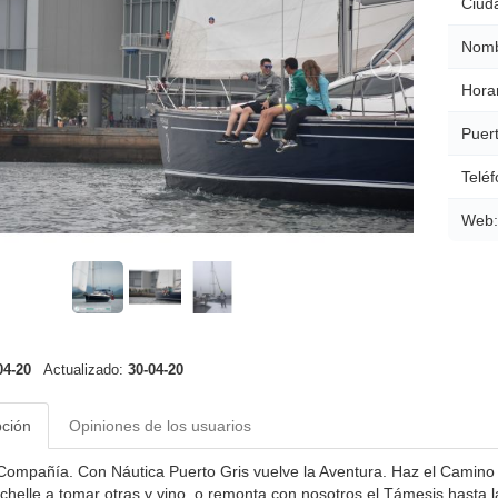
Ciud
Nomb
Horar
Puert
Teléf
Web:
04-20
Actualizado:
30-04-20
pción
Opiniones de los usuarios
ompañía. Con Náutica Puerto Gris vuelve la Aventura. Haz el Camino 
chelle a tomar otras y vino, o remonta con nosotros el Támesis hasta 