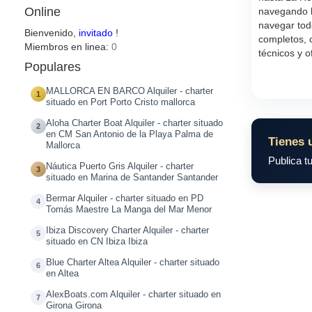
Online
navegando h
navegar tod
Bienvenido,
invitado
!
completos, 
Miembros en linea:
0
técnicos y o
Populares
MALLORCA EN BARCO Alquiler - charter
1
situado en Port Porto Cristo mallorca
Aloha Charter Boat Alquiler - charter situado
2
en CM San Antonio de la Playa Palma de
Tienes 
Mallorca
Publica tu
Náutica Puerto Gris Alquiler - charter
3
situado en Marina de Santander Santander
Bermar Alquiler - charter situado en PD
4
Tomás Maestre La Manga del Mar Menor
Ibiza Discovery Charter Alquiler - charter
5
situado en CN Ibiza Ibiza
Blue Charter Altea Alquiler - charter situado
6
en Altea
AlexBoats.com Alquiler - charter situado en
7
Girona Girona