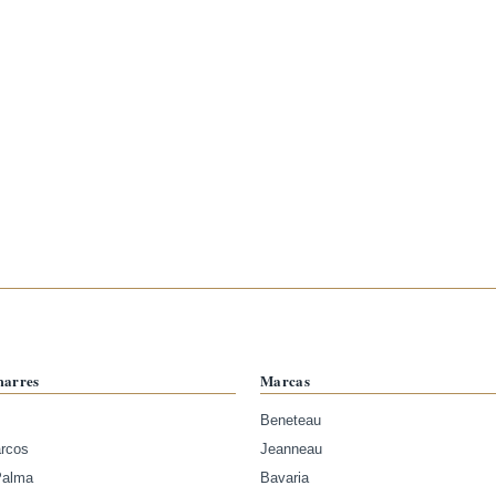
marres
Marcas
Beneteau
arcos
Jeanneau
Palma
Bavaria