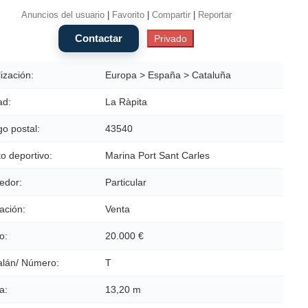
Anuncios del usuario
|
Favorito
|
Compartir
|
Reportar
ización:
Europa > España > Cataluña
ad:
La Ràpita
o postal:
43540
o deportivo:
Marina Port Sant Carles
edor:
Particular
ación:
Venta
o:
20.000 €
alán/ Número:
T
a:
13,20 m