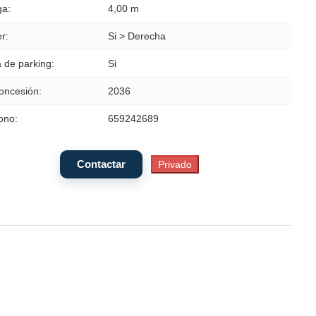
a:
4,00 m
r:
Si > Derecha
 de parking:
Si
oncesión:
2036
ono:
659242689