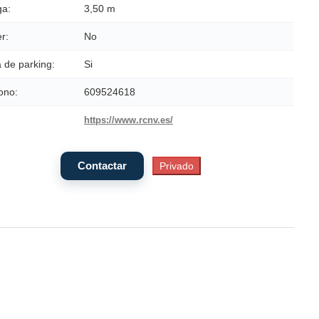
a:
3,50 m
r:
No
 de parking:
Si
ono:
609524618
https://www.rcnv.es/