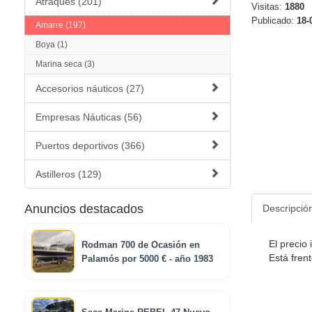
Atraques (201)
Visitas:
1880
Publicado:
18-
Amarre (197)
Boya (1)
Marina seca (3)
Accesorios náuticos (27)
Empresas Náuticas (56)
Puertos deportivos (366)
Astilleros (129)
Anuncios destacados
Descripció
El precio
Rodman 700 de Ocasión en
Está frent
Palamós por 5000 € - año 1983