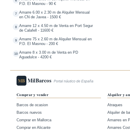
6
P.D. El Masnou - 90 €
Amarre 6.00 x 2.30 m de Alquiler Mensual
7
en CN de Javea - 1500 €
Amarre 12 x 4.50 m de Venta en Port Segur
8
de Calafell - 11600 €
Amarre 75 x 2.60 m de Alquiler Mensual en
9
P.D. El Masnou - 200 €
Amarre 8 x 3.00 m de Venta en PD
10
Aguadulce - 4200 €
MilBarcos
MB
Portal náutico de España
Comprar y vender
Alquiler y a
Barcos de ocasion
Atraques
Barcos nuevos
Alquiler de b
Comprar en Mallorca
Amarres en 
Comprar en Alicante
Amarres Cos