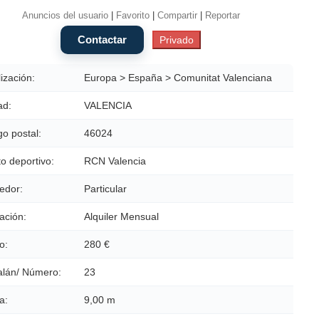
Anuncios del usuario
|
Favorito
|
Compartir
|
Reportar
ización:
Europa > España > Comunitat Valenciana
ad:
VALENCIA
o postal:
46024
o deportivo:
RCN Valencia
edor:
Particular
ación:
Alquiler Mensual
o:
280 €
alán/ Número:
23
a:
9,00 m