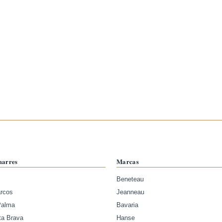
marres
Marcas
Beneteau
arcos
Jeanneau
Palma
Bavaria
ta Brava
Hanse