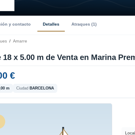
ción y contacto
Detalles
Atraques (1)
ques
/
Amarre
 18 x 5.00 m de Venta en Marina Prem
00 €
,00 m
Ciudad
BARCELONA
Local