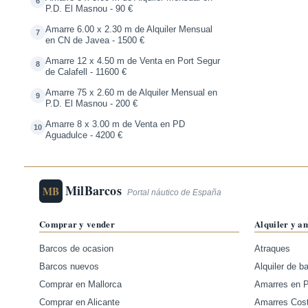
6
P.D. El Masnou - 90 €
Amarre 6.00 x 2.30 m de Alquiler Mensual
7
en CN de Javea - 1500 €
Amarre 12 x 4.50 m de Venta en Port Segur
8
de Calafell - 11600 €
Amarre 75 x 2.60 m de Alquiler Mensual en
9
P.D. El Masnou - 200 €
Amarre 8 x 3.00 m de Venta en PD
10
Aguadulce - 4200 €
MilBarcos
MB
Portal náutico de España
Comprar y vender
Alquiler y a
Barcos de ocasion
Atraques
Barcos nuevos
Alquiler de b
Comprar en Mallorca
Amarres en 
Comprar en Alicante
Amarres Cos