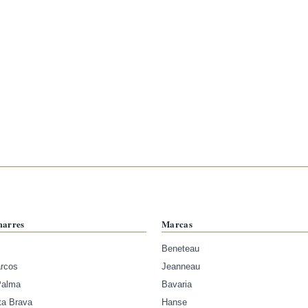
marres
Marcas
Beneteau
arcos
Jeanneau
Palma
Bavaria
ta Brava
Hanse