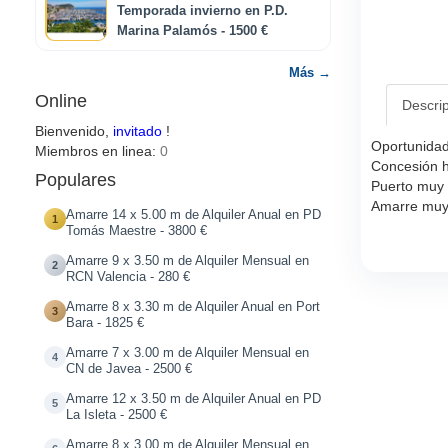
Temporada invierno en P.D.
Marina Palamós - 1500 €
Más →
Online
Descri
Bienvenido,
invitado
!
Oportunidad
Miembros en linea:
0
Concesión h
Populares
Puerto muy 
Amarre muy 
Amarre 14 x 5.00 m de Alquiler Anual en PD
1
Tomás Maestre - 3800 €
Amarre 9 x 3.50 m de Alquiler Mensual en
2
RCN Valencia - 280 €
Amarre 8 x 3.30 m de Alquiler Anual en Port
3
Bara - 1825 €
Amarre 7 x 3.00 m de Alquiler Mensual en
4
CN de Javea - 2500 €
Amarre 12 x 3.50 m de Alquiler Anual en PD
5
La Isleta - 2500 €
Amarre 8 x 3.00 m de Alquiler Mensual en