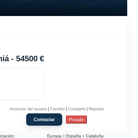
iá - 54500 €
Anuncios del usuario
|
Favorito
|
Compartir
|
Reportar
ización:
Europa > España > Cataluña