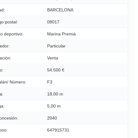
ad:
BARCELONA
o postal:
08017
o deportivo:
Marina Premiá
edor:
Particular
ación:
Venta
o:
54.500 €
alán/ Número:
F3
a:
18,00 m
a:
5,00 m
oncesión:
2040
ono:
647915731