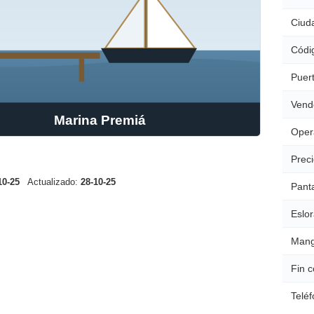
Ciud
Códig
Puert
Vend
Marina Premiá
Oper
Preci
10-25
Actualizado:
28-10-25
Pant
Eslor
Mang
Fin c
Teléf