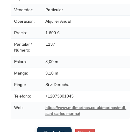
Vendedor:
Particular
Operación:
Alquiler Anual
Precio:
1.600 €
Pantalán/
E137
Número:
Eslora:
8,00 m
Manga:
3,10 m
Finger:
Si > Derecha
Teléfono:
+12073801045
Web:
https://www.mdlmarinas.co.uk/marinas/mdl-
sant-carles-marina/