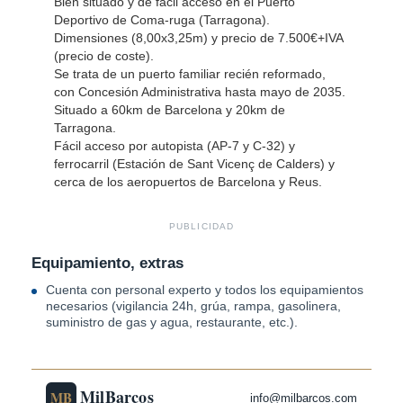
Bien situado y de fácil acceso en el Puerto
Deportivo de Coma-ruga (Tarragona).
Dimensiones (8,00x3,25m) y precio de 7.500€+IVA
(precio de coste).
Se trata de un puerto familiar recién reformado,
con Concesión Administrativa hasta mayo de 2035.
Situado a 60km de Barcelona y 20km de
Tarragona.
Fácil acceso por autopista (AP-7 y C-32) y
ferrocarril (Estación de Sant Vicenç de Calders) y
cerca de los aeropuertos de Barcelona y Reus.
PUBLICIDAD
Equipamiento, extras
Cuenta con personal experto y todos los equipamientos
necesarios (vigilancia 24h, grúa, rampa, gasolinera,
suministro de gas y agua, restaurante, etc.).
MilBarcos
MB
info@milbarcos.com