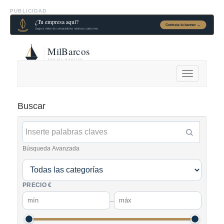
PUBLICIDAD
Alternar
navegación
Buscar
Búsqueda Avanzada
PRECIO €
–