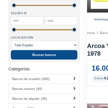
ESLORA M
Informa
–
Inicio
/
Barc
LOCALIZACIÓN
Arcoa 
1978
Buscar barcos
16.0
Categorías
Eslora
8,
Barcos de ocasión (589)
Barcos nuevos (40)
Barcos de alquiler (38)