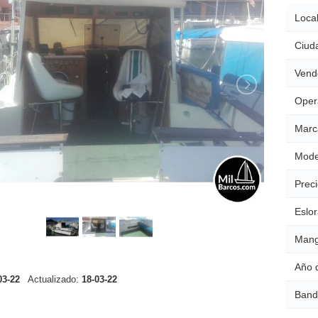
Local
Ciud
Vend
Oper
Marc
Mode
Preci
Eslor
Mang
Año 
03-22
Actualizado:
18-03-22
Band