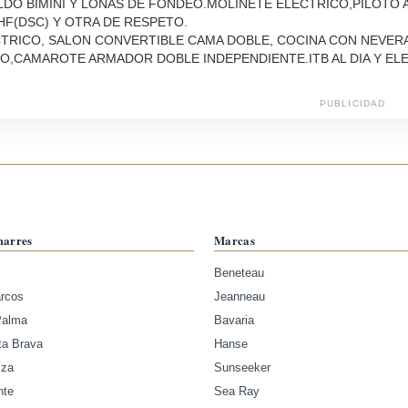
DO BIMINI Y LONAS DE FONDEO.MOLINETE ELECTRICO,PILOTO
F(DSC) Y OTRA DE RESPETO.
TRICO, SALON CONVERTIBLE CAMA DOBLE, COCINA CON NEVER
,CAMAROTE ARMADOR DOBLE INDEPENDIENTE.ITB AL DIA Y EL
PUBLICIDAD
marres
Marcas
Beneteau
arcos
Jeanneau
Palma
Bavaria
ta Brava
Hanse
iza
Sunseeker
nte
Sea Ray