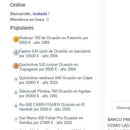
Online
Bienvenido,
invitado
!
Miembros en linea:
0
Populares
Rodman 700 de Ocasión en Palamós por
1
5000 € - año 1983
Faeton 630 sport de Ocasión en barcelona
2
por 16500 € - año 2004
Quicksilver 510 cruiser Ocasión en
3
Trapagaran por 8500 € - año 2004
Quicksilver weekend 640 Ocasión en Calpe
4
por 32000 € - año 2010
Silentcraft Pilotina 700 Ocasión en Aguilas
5
por 25000 € - año 1991
Rio 600 CABIN FISHER Ocasión en El
6
Descri
Vendrell por 6500 € - año 2000
San Remo 600 Fisher Pro Ocasión en
BARCO PRE
7
Gernika por 27900 € - año 2020
COMO LAS 