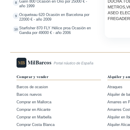
DUCHA.TOL
Garin 800 Ocasión en Orio por 25000 € -
8
año 1999
METROS,VH
ASEO ELEC
Ocqueteau 620 Ocasión en Barcelona por
9
FREGADERO
22000 € - año 2009
Starfisher 870 FLY Hélice proa Ocasión en
10
Gandia por 49000 € - año 2006
MilBarcos
MB
Portal náutico de España
Comprar y vender
Alquiler y a
Barcos de ocasion
Atraques
Barcos nuevos
Alquiler de b
Comprar en Mallorca
Amarres en 
Comprar en Alicante
Amarres Cos
Comprar en Marbella
Alquiler en Ib
Comprar Costa Blanca
Alquiler Alica