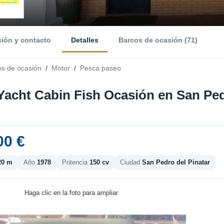
ción y contacto
Detalles
Barcos de ocasión (71)
os de ocasión
/
Motor
/
Pesca paseo
Yacht Cabin Fish Ocasión en San Pedr
00 €
20 m
Año
1978
Potencia
150 cv
Ciudad
San Pedro del Pinatar
Haga clic en la foto para ampliar