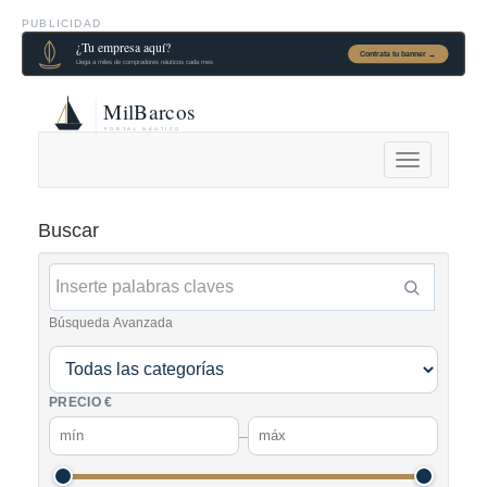
PUBLICIDAD
Alternar
navegación
Buscar
Búsqueda Avanzada
PRECIO €
–