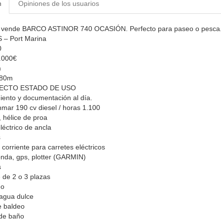
n
Opiniones de los usuarios
ar vende BARCO ASTINOR 740 OCASIÓN. Perfecto para paseo o pesca
– Port Marina
0
.000€
m
.80m
ECTO ESTADO DE USO
ento y documentación al día.
mar 190 cv diesel / horas 1.100
, hélice de proa
eléctrico de ancla
s
corriente para carretes eléctricos
nda, gps, plotter (GARMIN)
s
de 2 o 3 plazas
no
agua dulce
 baldeo
 de baño