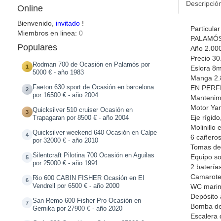
Descripció
Online
Bienvenido,
invitado
!
Particul
Miembros en linea:
0
PALAMÓS 
Populares
Año 2.00
Precio 30
Rodman 700 de Ocasión en Palamós por
1
Eslora 8
5000 € - año 1983
Manga 2
Faeton 630 sport de Ocasión en barcelona
EN PERF
2
por 16500 € - año 2004
Mantenimi
Motor Yan
Quicksilver 510 cruiser Ocasión en
3
Eje rígido
Trapagaran por 8500 € - año 2004
Molinillo 
Quicksilver weekend 640 Ocasión en Calpe
4
6 cañero
por 32000 € - año 2010
Tomas de 
Silentcraft Pilotina 700 Ocasión en Aguilas
Equipo so
5
por 25000 € - año 1991
2 batería
Camarote 
Rio 600 CABIN FISHER Ocasión en El
6
Vendrell por 6500 € - año 2000
WC mari
Depósito 
San Remo 600 Fisher Pro Ocasión en
7
Bomba de
Gernika por 27900 € - año 2020
Escalera