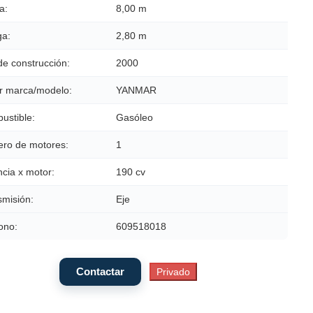
a:
8,00 m
a:
2,80 m
de construcción:
2000
r marca/modelo:
YANMAR
ustible:
Gasóleo
ro de motores:
1
cia x motor:
190 cv
smisión:
Eje
ono:
609518018