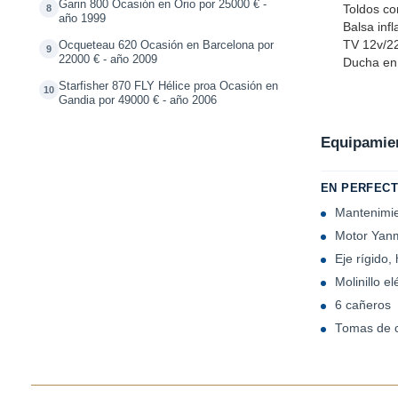
Garin 800 Ocasión en Orio por 25000 € -
Toldos co
8
año 1999
Balsa infl
TV 12v/2
Ocqueteau 620 Ocasión en Barcelona por
9
22000 € - año 2009
Ducha en
Starfisher 870 FLY Hélice proa Ocasión en
10
Gandia por 49000 € - año 2006
Equipamien
EN PERFECT
Mantenimie
Motor Yanm
Eje rígido,
Molinillo e
6 cañeros
Tomas de co