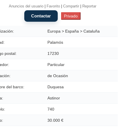
Anuncios del usuario
|
Favorito
|
Compartir
|
Reportar
ización:
Europa > España > Cataluña
ad:
Palamós
o postal:
17230
edor:
Particular
ación:
de Ocasión
re del barco:
Duquesa
a:
Astinor
lo:
740
o:
30.000 €