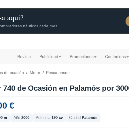
Revista
Publicidad
Promociones
Contenidos
os de ocasión
/
Motor
/
Pesca paseo
r 740 de Ocasión en Palamós por 3000
00 €
00 m
Año
2000
Potencia
190 cv
Ciudad
Palamós