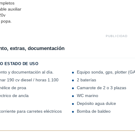
mpletos
able auxiliar
20v
 popa.
PUBLICIDAD
to, extras, documentación
O ESTADO DE USO
nto y documentación al día.
Equipo sonda, gps, plotter (
ar 190 cv diesel / horas 1.100
2 baterías
 hélice de proa
Camarote de 2 o 3 plazas
léctrico de ancla
WC marino
Depósito agua dulce
rriente para carretes eléctricos
Bomba de baldeo