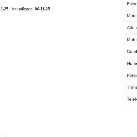
Eslor
11-25
Actualizado:
06-11-25
Mang
Año 
Moto
Comb
Núme
Poten
Tran
Teléf