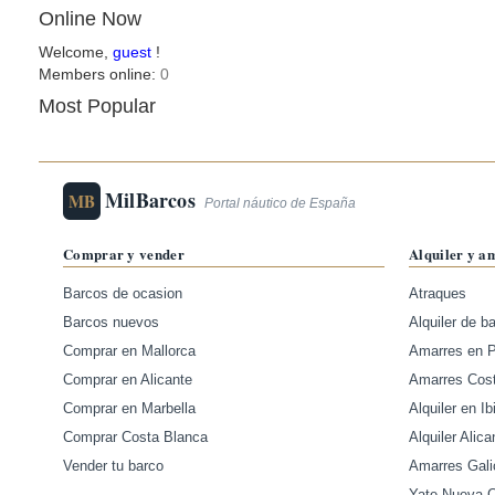
Online Now
Welcome,
guest
!
Members online:
0
Most Popular
MilBarcos
MB
Portal náutico de España
Comprar y vender
Alquiler y a
Barcos de ocasion
Atraques
Barcos nuevos
Alquiler de b
Comprar en Mallorca
Amarres en 
Comprar en Alicante
Amarres Cos
Comprar en Marbella
Alquiler en Ib
Comprar Costa Blanca
Alquiler Alica
Vender tu barco
Amarres Gali