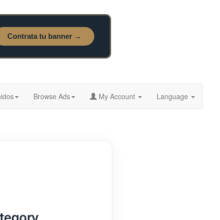
idos
Browse Ads
My Account
Language
ategory