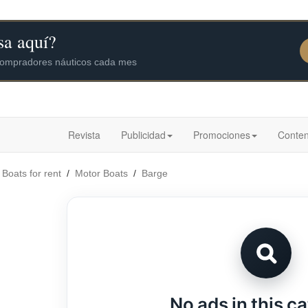
Revista
Publicidad
Promociones
Conten
/
Boats for rent
/
Motor Boats
/
Barge
No ads in this c