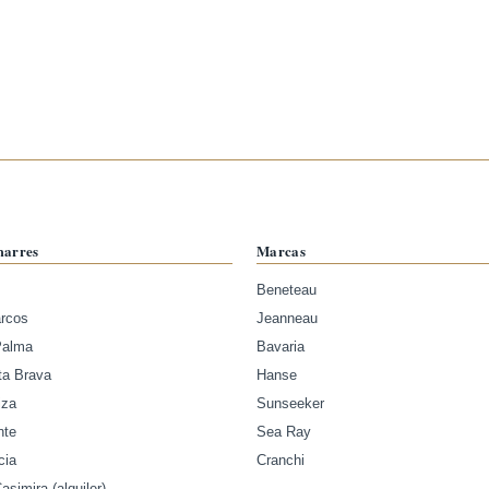
marres
Marcas
Beneteau
arcos
Jeanneau
Palma
Bavaria
ta Brava
Hanse
iza
Sunseeker
nte
Sea Ray
cia
Cranchi