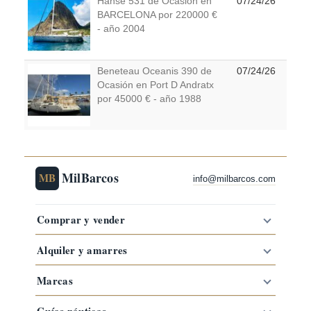
Hanse 531 de Ocasión en
07/24/26
BARCELONA por 220000 €
- año 2004
Beneteau Oceanis 390 de
07/24/26
Ocasión en Port D Andratx
por 45000 € - año 1988
MilBarcos
MB
info@milbarcos.com
Comprar y vender
Alquiler y amarres
Marcas
Guías náuticas