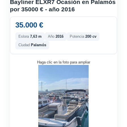
Bayliner ELXR7 Ocasión en Palamós
por 35000 € - año 2016
35.000 €
Eslora
7,63 m
Año
2016
Potencia
200 cv
Ciudad
Palamós
Haga clic en la foto para ampliar