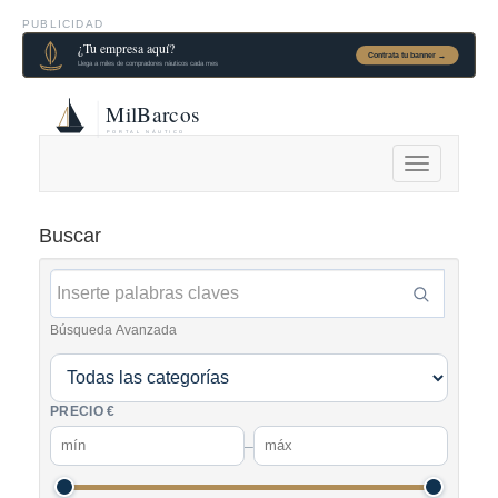
PUBLICIDAD
Alternar
navegación
Buscar
Búsqueda Avanzada
PRECIO €
–