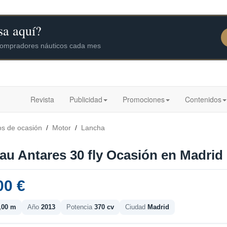
Revista
Publicidad
Promociones
Contenidos
os de ocasión
/
Motor
/
Lancha
au Antares 30 fly Ocasión en Madrid 
00 €
,00 m
Año
2013
Potencia
370 cv
Ciudad
Madrid