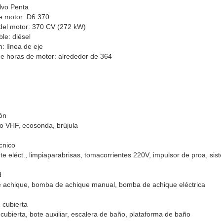
lvo Penta
e motor: D6 370
del motor: 370 CV (272 kW)
le: diésel
n: línea de eje
 horas de motor: alrededor de 364
ón
o VHF, ecosonda, brújula
cnico
te eléct., limpiaparabrisas, tomacorrientes 220V, impulsor de proa, si
d
 achique, bomba de achique manual, bomba de achique eléctrica
 cubierta
cubierta, bote auxiliar, escalera de baño, plataforma de baño