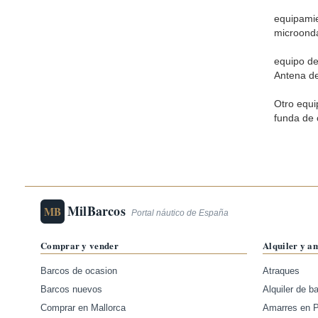
equipamie
microondas
equipo de
Antena de
Otro equi
funda de 
MilBarcos
MB
Portal náutico de España
Comprar y vender
Alquiler y a
Barcos de ocasion
Atraques
Barcos nuevos
Alquiler de b
Comprar en Mallorca
Amarres en 