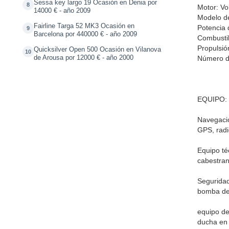
Sessa key largo 19 Ocasión en Denia por
8
Motor: Vo
14000 € - año 2009
Modelo d
Fairline Targa 52 MK3 Ocasión en
Potencia 
9
Barcelona por 440000 € - año 2009
Combustib
Propulsió
Quicksilver Open 500 Ocasión en Vilanova
10
de Arousa por 12000 € - año 2000
Número de
EQUIPO:
Navegaci
GPS, radi
Equipo té
cabestran
Segurida
bomba de
equipo de
ducha en 