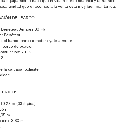
, su equipamiento hace que la vida a bordo sea fácil y agradable.
osa unidad que ofrecemos a la venta está muy bien mantenida.
CIÓN DEL BARCO:
 Beneteau Antares 30 Fly
e: Bénéteau
 del barco: barco a motor / yate a motor
: barco de ocasión
nstrucción: 2013
 2
e la carcasa: poliéster
bridge
ÉCNICOS :
 10,22 m (33,5 pies)
,35 m
0,95 m
 aire: 3,60 m
1