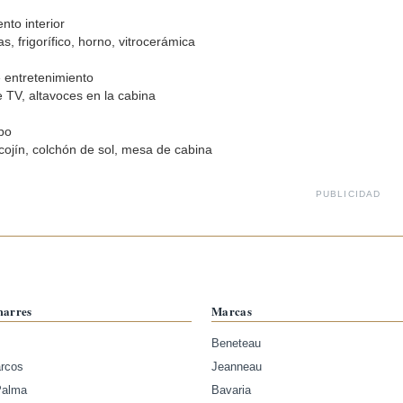
nto interior
, frigorífico, horno, vitrocerámica
 entretenimiento
 TV, altavoces en la cabina
po
cojín, colchón de sol, mesa de cabina
PUBLICIDAD
marres
Marcas
Beneteau
arcos
Jeanneau
Palma
Bavaria