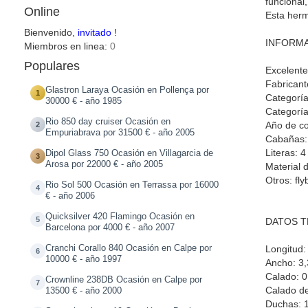
funcional
Online
Esta herm
Bienvenido,
invitado
!
INFORMA
Miembros en linea:
0
Populares
Excelente
Fabricant
Glastron Laraya Ocasión en Pollença por
1
Categoría
30000 € - año 1985
Categoría
Rio 850 day cruiser Ocasión en
Año de co
2
Empuriabrava por 31500 € - año 2005
Cabañas:
Literas: 4
Dipol Glass 750 Ocasión en Villagarcia de
3
Arosa por 22000 € - año 2005
Material d
Otros: fly
Rio Sol 500 Ocasión en Terrassa por 16000
4
€ - año 2006
Quicksilver 420 Flamingo Ocasión en
5
DATOS T
Barcelona por 4000 € - año 2007
Cranchi Corallo 840 Ocasión en Calpe por
Longitud:
6
10000 € - año 1997
Ancho: 3
Calado: 
Crownline 238DB Ocasión en Calpe por
7
Calado de
13500 € - año 2000
Duchas: 