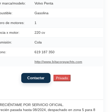
r marca/modelo:
Volvo Penta
ustible:
Gasolina
ro de motores:
1
cia x motor:
220 cv
smisión:
Cola
ono:
619 187 350
http://www.bitacorayachts.com
ECIÉNTAME POR SERVICIO OFICIAL.
B recién pasada hasta 08/2024, despachado en zona 5 para 8