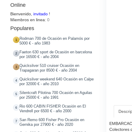
Online
Bienvenido,
invitado
!
Miembros en linea:
0
Populares
Rodman 700 de Ocasión en Palamós por
1
5000 € - año 1983
Faeton 630 sport de Ocasión en barcelona
2
por 16500 € - año 2004
Quicksilver 510 cruiser Ocasión en
3
Trapagaran por 8500 € - año 2004
Quicksilver weekend 640 Ocasión en Calpe
4
por 32000 € - año 2010
Silentcraft Pilotina 700 Ocasión en Aguilas
5
por 25000 € - año 1991
Rio 600 CABIN FISHER Ocasión en El
6
Vendrell por 6500 € - año 2000
Descri
San Remo 600 Fisher Pro Ocasión en
7
EMBARCACI
Gernika por 27900 € - año 2020
Colectores 