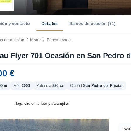
ción y contacto
Detalles
Barcos de ocasión (71)
os de ocasión
/
Motor
/
Pesca paseo
au Flyer 701 Ocasión en San Pedro de
00 €
90 m
Año
2003
Potencia
220 cv
Ciudad
San Pedro del Pinatar
Haga clic en la foto para ampliar
Local