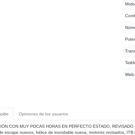
Moto
Comb
Núme
Poten
Tran
Teléf
Web:
pción
Opiniones de los usuarios
ÓN CON MUY POCAS HORAS EN PERFECTO ESTADO, REVISADO R
de escape nuevos, hélice de inoxidable nueva, motores revisados, IT