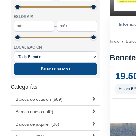
ESLORA M
Informa
–
Inicio
/
Barc
LOCALIZACIÓN
Benete
Buscar barcos
19.5
Categorías
Eslora
6,
Barcos de ocasión (589)
Barcos nuevos (40)
Barcos de alquiler (38)