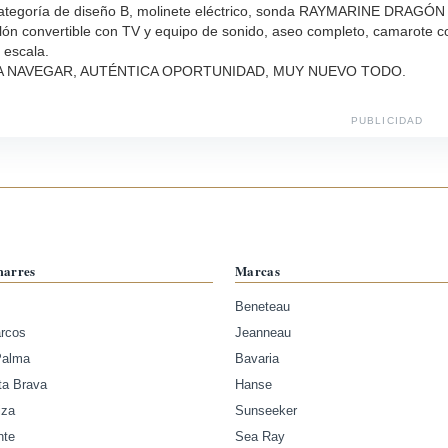
ategoría de diseño B, molinete eléctrico, sonda RAYMARINE DRAGÓN F
salón convertible con TV y equipo de sonido, aseo completo, camarote 
 escala.
A NAVEGAR, AUTÉNTICA OPORTUNIDAD, MUY NUEVO TODO.
PUBLICIDAD
marres
Marcas
Beneteau
arcos
Jeanneau
Palma
Bavaria
ta Brava
Hanse
iza
Sunseeker
nte
Sea Ray