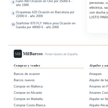
Garin 800 Ocasión en Orio por 25000 € -
8
personas, c
año 1999
eléctrica, 
con ducha y
Ocqueteau 620 Ocasión en Barcelona por
9
22000 € - año 2009
LISTO PAR
Starfisher 870 FLY Hélice proa Ocasión en
10
Gandia por 49000 € - año 2006
MilBarcos
MB
Portal náutico de España
Comprar y vender
Alquiler y a
Barcos de ocasion
Atraques
Barcos nuevos
Alquiler de b
Comprar en Mallorca
Amarres en 
Comprar en Alicante
Amarres Cos
Comprar en Marbella
Alquiler en Ib
Comprar Costa Blanca
Alquiler Alica