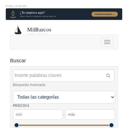
PUBLICIDAD
Alternar
navegación
Buscar
Búsqueda Avanzada
PRECIO €
–