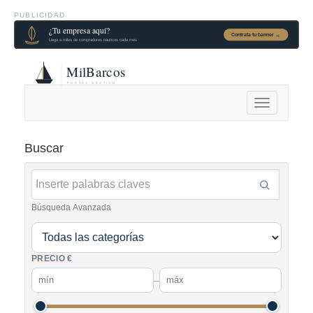
PUBLICIDAD
Alternar
navegación
Buscar
Búsqueda Avanzada
PRECIO €
–