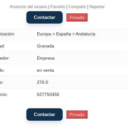
Anuncios del usuario
|
Favorito
|
Compartir
|
Reportar
ización:
Europa > España > Andalucía
ad:
Granada
edor:
Empresa
do:
en venta
o:
276 0
ono:
627750456