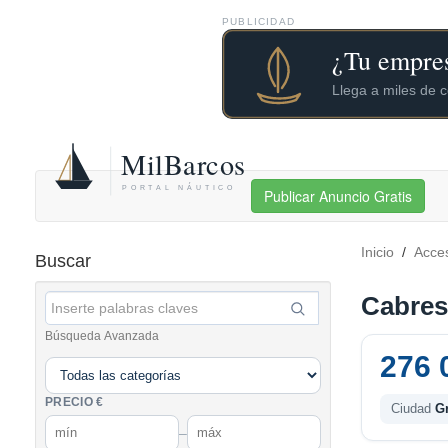
PUBLICIDAD
Publicar Anuncio Gratis
Inicio
/
Acces
Buscar
Cabrest
Búsqueda Avanzada
276 
PRECIO €
Ciudad
G
–