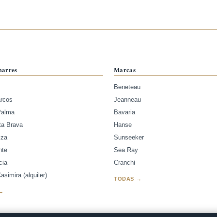
marres
Marcas
Beneteau
arcos
Jeanneau
Palma
Bavaria
ta Brava
Hanse
iza
Sunseeker
nte
Sea Ray
cia
Cranchi
simira (alquiler)
TODAS →
→