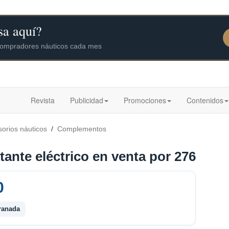
Revista
Publicidad
Promociones
Contenidos
orios náuticos
/
Complementos
ante eléctrico en venta por 276
0
ranada