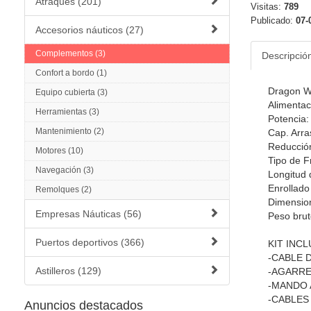
Atraques (201)
Visitas:
789
Publicado:
07-
Accesorios náuticos (27)
Complementos (3)
Descripció
Confort a bordo (1)
Dragon W
Equipo cubierta (3)
Alimentac
Herramientas (3)
Potencia
Mantenimiento (2)
Cap. Arra
Reducció
Motores (10)
Tipo de F
Navegación (3)
Longitud 
Enrollado
Remolques (2)
Dimensi
Empresas Náuticas (56)
Peso brut
Puertos deportivos (366)
KIT INCL
-CABLE 
Astilleros (129)
-AGARRE
-MANDO
-CABLES
Anuncios destacados