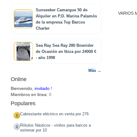
Sunseeker Camargue 50 de
VARIOS 
Alquiler en P.D. Marina Palamós
de la empresa Top Barcos
Charter
Sea Ray Sea Ray 280 Bowrider
de Ocasión en Ibiza por 24000 €
- año 1998
Más →
Online
Bienvenido,
invitado
!
Miembros en linea:
0
Populares
Cabrestante eléctrico en venta por 276
1
Rótulos Náuticos - vinilos para barcos a
2
estrenar por 10