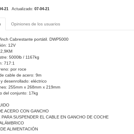
04-21
Actualizado:
07-04-21
n
Opiniones de los usuarios
inch Cabrestante portátil. DWP5000
ión: 12V
: 2,9KM
stre: 5000lb / 1167kg
n: 717:1
reno: por roce
de cable de acero: 9m
 y desenrollado: eléctrico
ones: 255mm x 268mm x 219mm
o del conjunto: 17kg
UIDO
DE ACERO CON GANCHO
 PARA SUSPENDER EL CABLE EN GANCHO DE COCHE
 ALÁMBRICO
 DE ALIMENTACIÓN