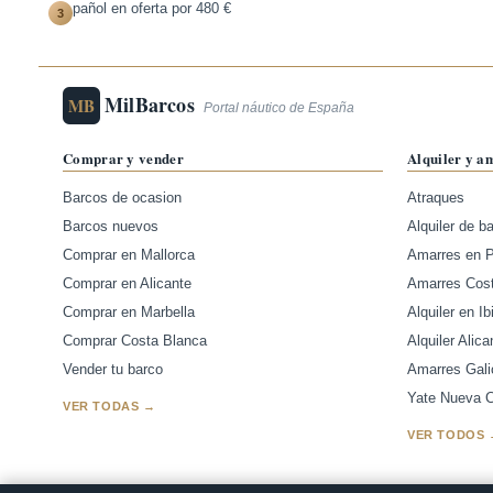
pañol en oferta por 480 €
3
MilBarcos
MB
Portal náutico de España
Comprar y vender
Alquiler y a
Barcos de ocasion
Atraques
Barcos nuevos
Alquiler de b
Comprar en Mallorca
Amarres en 
Comprar en Alicante
Amarres Cos
Comprar en Marbella
Alquiler en Ib
Comprar Costa Blanca
Alquiler Alica
Vender tu barco
Amarres Gali
Yate Nueva Ca
VER TODAS →
VER TODOS 