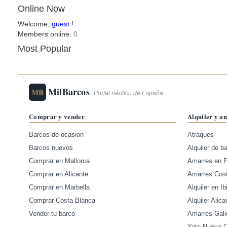
Online Now
Welcome,
guest
!
Members online:
0
Most Popular
MilBarcos
MB
Portal náutico de España
Comprar y vender
Alquiler y a
Barcos de ocasion
Atraques
Barcos nuevos
Alquiler de b
Comprar en Mallorca
Amarres en 
Comprar en Alicante
Amarres Cos
Comprar en Marbella
Alquiler en Ib
Comprar Costa Blanca
Alquiler Alica
Vender tu barco
Amarres Gali