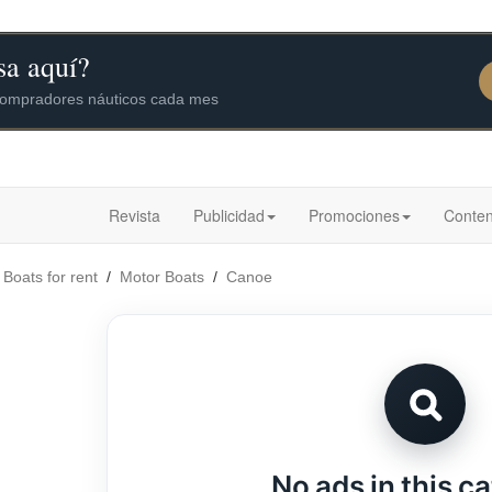
Revista
Publicidad
Promociones
Conten
/
Boats for rent
/
Motor Boats
/
Canoe
No ads in this c