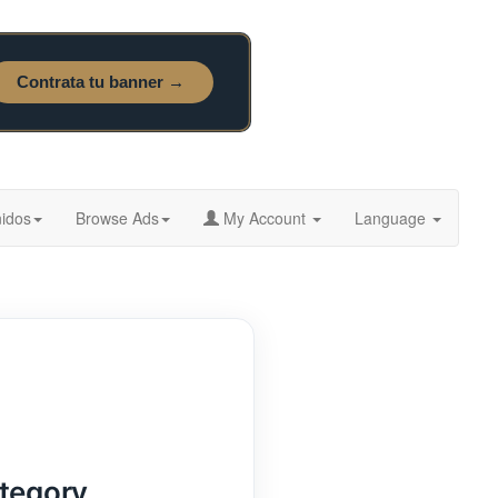
idos
Browse Ads
My Account
Language
ategory