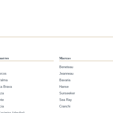
marres
Marcas
Beneteau
arcos
Jeanneau
Palma
Bavaria
ta Brava
Hanse
iza
Sunseeker
nte
Sea Ray
cia
Cranchi