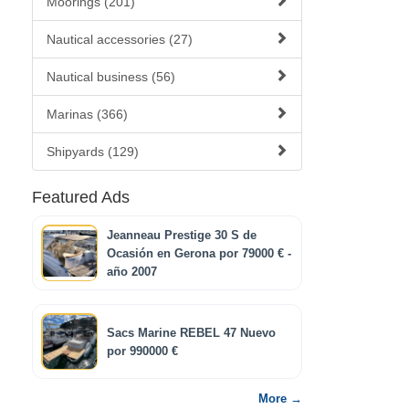
Moorings (201)
Nautical accessories (27)
Nautical business (56)
Marinas (366)
Shipyards (129)
Featured Ads
Jeanneau Prestige 30 S de
Ocasión en Gerona por 79000 € -
año 2007
Sacs Marine REBEL 47 Nuevo
por 990000 €
More →