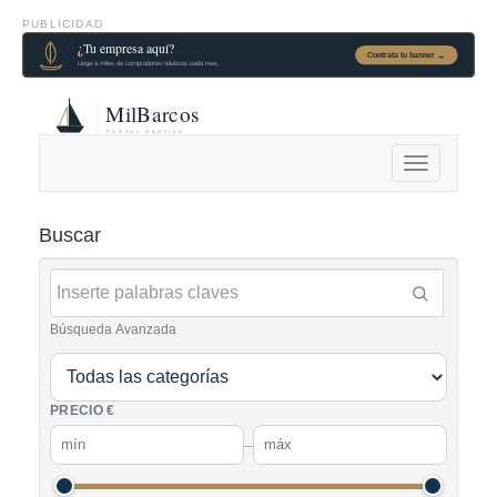
PUBLICIDAD
Alternar
navegación
Buscar
Búsqueda Avanzada
PRECIO €
–