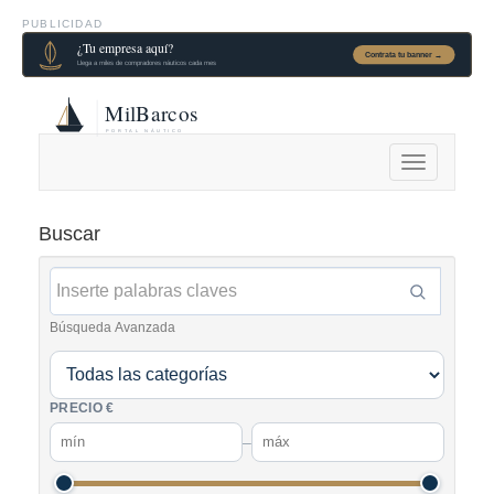
PUBLICIDAD
Alternar
navegación
Buscar
Búsqueda Avanzada
PRECIO €
–