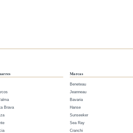
marres
Marcas
Beneteau
arcos
Jeanneau
Palma
Bavaria
ta Brava
Hanse
iza
Sunseeker
nte
Sea Ray
cia
Cranchi