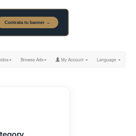
idos
Browse Ads
My Account
Language
ategory