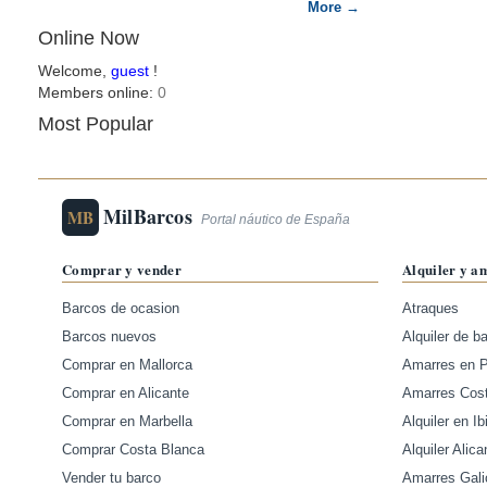
More →
Online Now
Welcome,
guest
!
Members online:
0
Most Popular
MilBarcos
MB
Portal náutico de España
Comprar y vender
Alquiler y a
Barcos de ocasion
Atraques
Barcos nuevos
Alquiler de b
Comprar en Mallorca
Amarres en 
Comprar en Alicante
Amarres Cos
Comprar en Marbella
Alquiler en Ib
Comprar Costa Blanca
Alquiler Alica
Vender tu barco
Amarres Gali