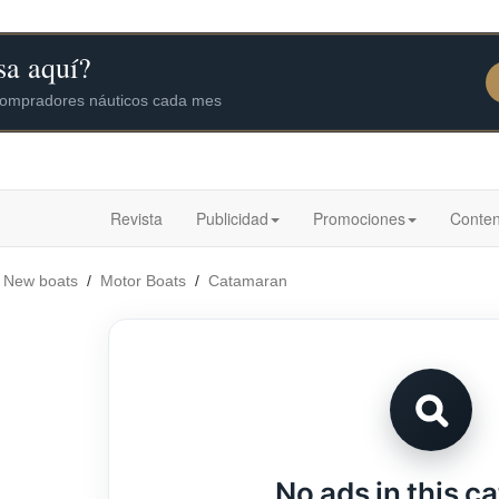
Revista
Publicidad
Promociones
Conten
/
New boats
/
Motor Boats
/
Catamaran
No ads in this c