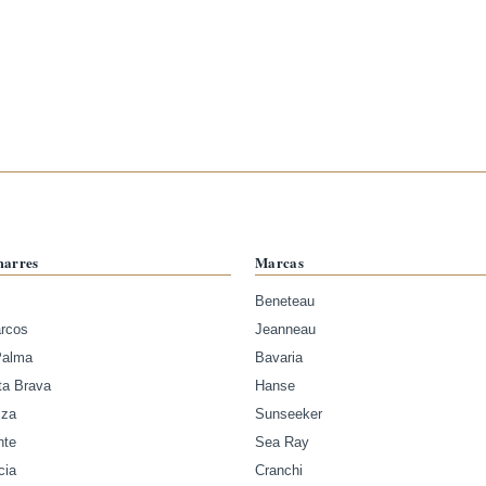
marres
Marcas
Beneteau
arcos
Jeanneau
Palma
Bavaria
ta Brava
Hanse
iza
Sunseeker
nte
Sea Ray
cia
Cranchi