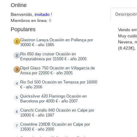
Online
Descripció
Bienvenido,
invitado
!
Miembros en linea:
0
Populares
Vendo emb
Muy cuida
Glastron Laraya Ocasión en Pollença por
1
Nevera, m
30000 € - año 1985
(8.423€),
Rio 850 day cruiser Ocasión en
2
Empuriabrava por 31500 € - año 2005
Dipol Glass 750 Ocasión en Villagarcia de
3
Arosa por 22000 € - año 2005
Rio Sol 500 Ocasión en Terrassa por 16000
4
€ - año 2006
Quicksilver 420 Flamingo Ocasión en
5
Barcelona por 4000 € - año 2007
Cranchi Corallo 840 Ocasión en Calpe por
6
10000 € - año 1997
Crownline 238DB Ocasión en Calpe por
7
13500 € - año 2000