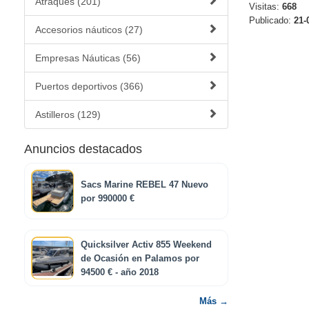
Atraques (201)
Visitas:
668
Publicado:
21-
Accesorios náuticos (27)
Empresas Náuticas (56)
Puertos deportivos (366)
Astilleros (129)
Anuncios destacados
Sacs Marine REBEL 47 Nuevo
por 990000 €
Quicksilver Activ 855 Weekend
de Ocasión en Palamos por
94500 € - año 2018
Más →