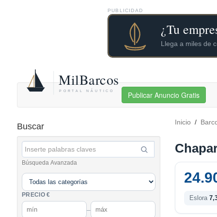
PUBLICIDAD
Publicar Anuncio Gratis
Inicio
/
Barc
Buscar
Chapar
Búsqueda Avanzada
24.9
PRECIO €
Eslora
7,
–