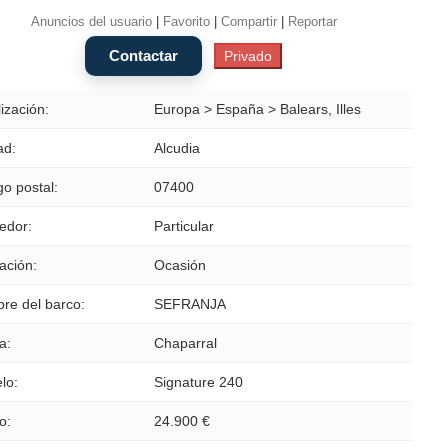
Anuncios del usuario
|
Favorito
|
Compartir
|
Reportar
ización:
Europa > España > Balears, Illes
ad:
Alcudia
o postal:
07400
edor:
Particular
ación:
Ocasión
re del barco:
SEFRANJA
a:
Chaparral
lo:
Signature 240
o:
24.900 €