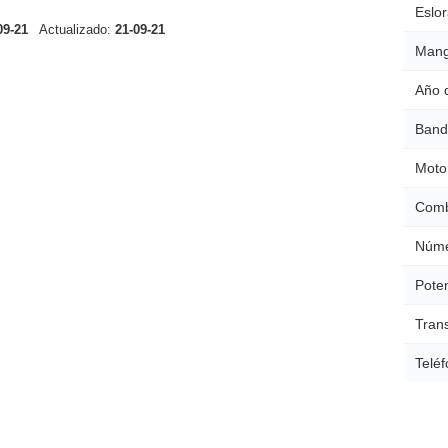
Eslor
09-21
Actualizado:
21-09-21
Mang
Año 
Band
Moto
Comb
Núme
Poten
Tran
Teléf