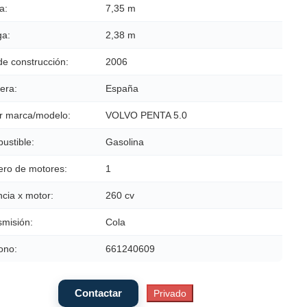
a:
7,35 m
a:
2,38 m
de construcción:
2006
era:
España
r marca/modelo:
VOLVO PENTA 5.0
ustible:
Gasolina
ro de motores:
1
cia x motor:
260 cv
smisión:
Cola
ono:
661240609