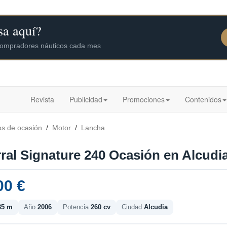
Revista
Publicidad
Promociones
Contenidos
os de ocasión
/
Motor
/
Lancha
ral Signature 240 Ocasión en Alcudia
00 €
35 m
Año
2006
Potencia
260 cv
Ciudad
Alcudia