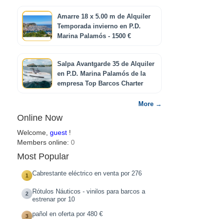
Amarre 18 x 5.00 m de Alquiler
Temporada invierno en P.D.
Marina Palamós - 1500 €
Salpa Avantgarde 35 de Alquiler
en P.D. Marina Palamós de la
empresa Top Barcos Charter
More →
Online Now
Welcome,
guest
!
Members online:
0
Most Popular
Cabrestante eléctrico en venta por 276
1
Rótulos Náuticos - vinilos para barcos a
2
estrenar por 10
pañol en oferta por 480 €
3