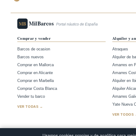
MilBarcos
MB
Portal náutico de España
Comprar y vender
Alquiler y a
Barcos de ocasion
Atraques
Barcos nuevos
Alquiler de b
Comprar en Mallorca
Amarres en 
Comprar en Alicante
Amarres Cos
Comprar en Marbella
Alquiler en Ib
Comprar Costa Blanca
Alquiler Alica
Vender tu barco
Amarres Gali
Yate Nueva Ca
VER TODAS →
VER TODOS 
Usamos cookies propias y de analítica para mejor