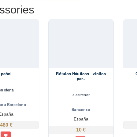
ssories
pañol
Rótulos Náuticos - vinilos
par..
en oferta
a estrenar
nou Barcelona
Sanxenxo
España
España
480 €
10 €