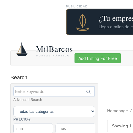
PUBLICIDAD
Add Listing For Free
Search
Advanced Search
Homepage
PRECIO €
Showing 1 -
–