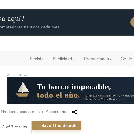
Revista
Publicidad
Promociones
Conten
PUBLICIDAD
/
Nautical accessories
/
Accessories
Save This Search
 3 of 3 results