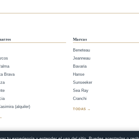
marres
Marcas
Beneteau
arcos
Jeanneau
Palma
Bavaria
ta Brava
Hanse
iza
Sunseeker
nte
Sea Ray
cia
Cranchi
simira (alquiler)
TODAS →
→
ar tu experiencia y entender el uso del sitio. Puedes aceptarlas o rec