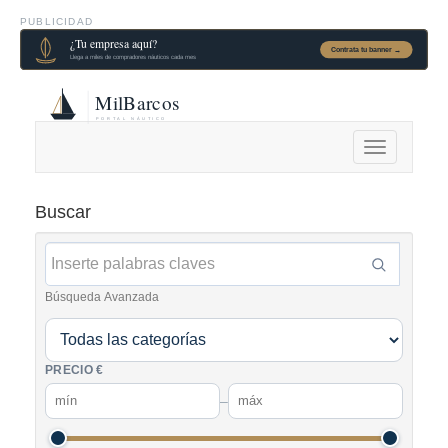
PUBLICIDAD
Alternar
navegación
Buscar
Búsqueda Avanzada
PRECIO €
–