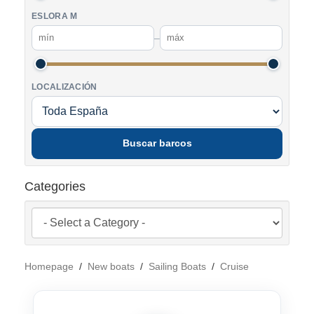
ESLORA M
–
LOCALIZACIÓN
Buscar barcos
Categories
Homepage
/
New boats
/
Sailing Boats
/
Cruise