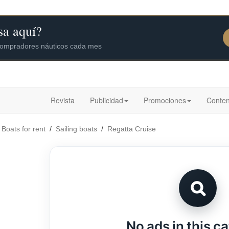
Revista
Publicidad
Promociones
Conten
/
Boats for rent
/
Sailing boats
/
Regatta Cruise
No ads in this c