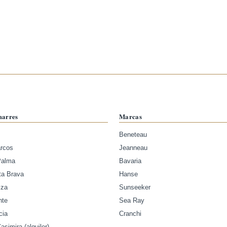
marres
Marcas
Beneteau
arcos
Jeanneau
Palma
Bavaria
ta Brava
Hanse
iza
Sunseeker
nte
Sea Ray
cia
Cranchi