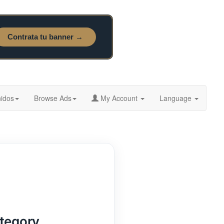
idos
Browse Ads
My Account
Language
ategory