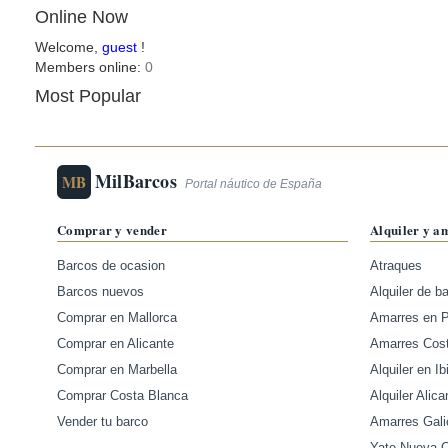
Online Now
Welcome,
guest
!
Members online:
0
Most Popular
MilBarcos
MB
Portal náutico de España
Comprar y vender
Alquiler y a
Barcos de ocasion
Atraques
Barcos nuevos
Alquiler de b
Comprar en Mallorca
Amarres en 
Comprar en Alicante
Amarres Cos
Comprar en Marbella
Alquiler en Ib
Comprar Costa Blanca
Alquiler Alica
Vender tu barco
Amarres Gali