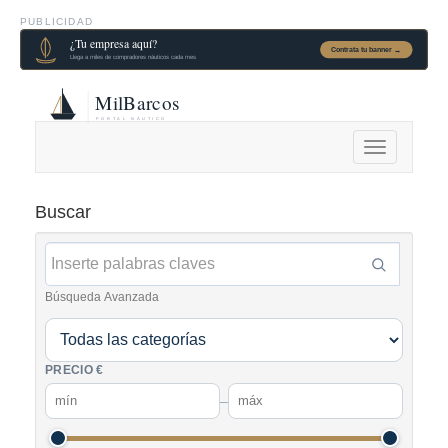
PUBLICIDAD
Alternar
navegación
Buscar
Búsqueda Avanzada
PRECIO €
–