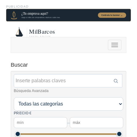
PUBLICIDAD
Alternar
navegación
Buscar
Búsqueda Avanzada
PRECIO €
–