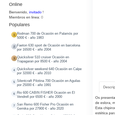
Online
Bienvenido,
invitado
!
Miembros en linea:
0
Populares
Rodman 700 de Ocasión en Palamós por
1
5000 € - año 1983
Faeton 630 sport de Ocasión en barcelona
2
por 16500 € - año 2004
Quicksilver 510 cruiser Ocasión en
3
Trapagaran por 8500 € - año 2004
Quicksilver weekend 640 Ocasión en Calpe
4
por 32000 € - año 2010
Silentcraft Pilotina 700 Ocasión en Aguilas
5
por 25000 € - año 1991
Descri
Rio 600 CABIN FISHER Ocasión en El
6
Vendrell por 6500 € - año 2000
Os presenta
de eslora, 
San Remo 600 Fisher Pro Ocasión en
7
Esta chipiro
Gernika por 27900 € - año 2020
estética pa