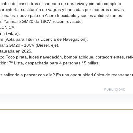
cable del casco tras el saneado de obra viva y pintado completo.
carpintería: sustitución de vagras y bancadas por maderas nuevas.
ionales: nuevo palo en Acero Inoxidable y suelos antideslizantes.
n: Yanmar 2GM20 de 18CV, recién revisado.
ÉCNICA:
rin (Fibra).
m (Apta para Titulín / Licencia de Navegación).
ar 2GM20 - 18CV (Diésel, eje).
taurada en 2025.
o: Foco pirata, luces navegación, bomba achique, cortacorrientes, refl
ón: 7ª Lista, despachada para 4 personas / 5 millas.
s saliendo a pescar con ella? Es una oportunidad única de reestrenar u
PUBLICIDAD