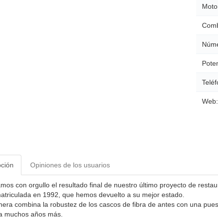
Moto
Comb
Núme
Poten
Teléf
Web:
pción
Opiniones de los usuarios
mos con orgullo el resultado final de nuestro último proyecto de resta
matriculada en 1992, que hemos devuelto a su mejor estado.
nera combina la robustez de los cascos de fibra de antes con una puesta
ra muchos años más.