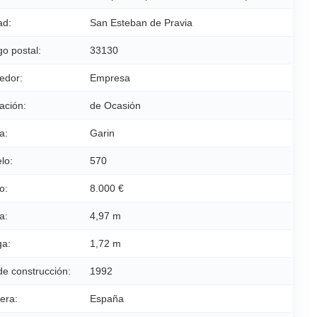
ad:
San Esteban de Pravia
o postal:
33130
edor:
Empresa
ación:
de Ocasión
a:
Garin
lo:
570
o:
8.000 €
a:
4,97 m
a:
1,72 m
de construcción:
1992
era:
España