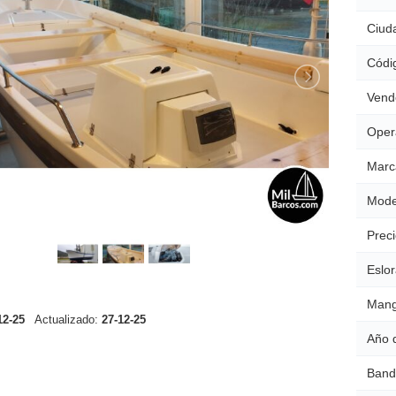
Ciud
Códig
Vend
Oper
Marc
Mode
Preci
Eslor
Mang
12-25
Actualizado:
27-12-25
Año 
Band