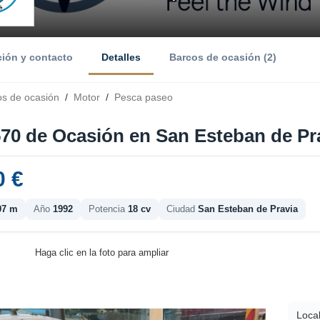
ción y contacto
Detalles
Barcos de ocasión (2)
os de ocasión
/
Motor
/
Pesca paseo
570 de Ocasión en San Esteban de Pra
0 €
97 m
Año
1992
Potencia
18 cv
Ciudad
San Esteban de Pravia
Haga clic en la foto para ampliar
Local