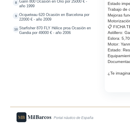
Garin 800 Ocasión en Orio por 25000 € -
8
Estado impe
año 1999
Trabajo de 
Ocqueteau 620 Ocasión en Barcelona por
Mejoras func
9
22000 € - año 2009
Motorizació
📋 FICHA T
Starfisher 870 FLY Hélice proa Ocasión en
10
Astillero: Ga
Gandia por 49000 € - año 2006
Eslora: 5,70
Motor: Yanm
Estado: Res
Equipamient
Documentaci
¿Te imagina
MilBarcos
MB
Portal náutico de España