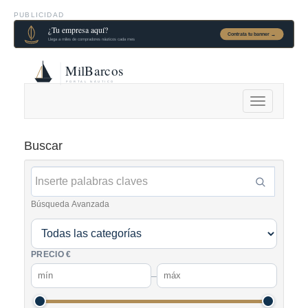
PUBLICIDAD
Alternar
navegación
Buscar
Búsqueda Avanzada
PRECIO €
–