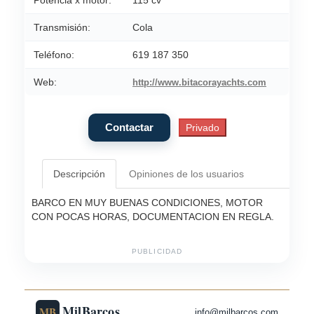
Potencia x motor:
115 cv
Transmisión:
Cola
Teléfono:
619 187 350
Web:
http://www.bitacorayachts.com
Descripción
Opiniones de los usuarios
BARCO EN MUY BUENAS CONDICIONES, MOTOR
CON POCAS HORAS, DOCUMENTACION EN REGLA.
PUBLICIDAD
MilBarcos
MB
info@milbarcos.com