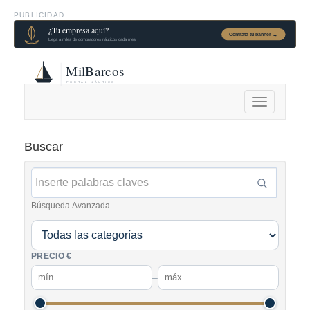
PUBLICIDAD
Alternar
navegación
Buscar
Búsqueda Avanzada
PRECIO €
–