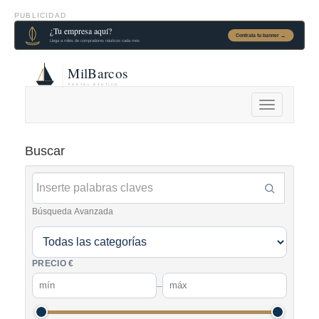
PUBLICIDAD
Alternar
navegación
Buscar
Búsqueda Avanzada
PRECIO €
–