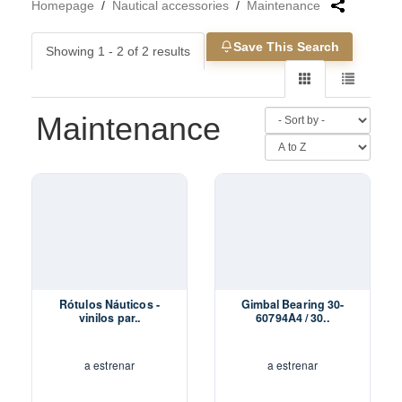
Homepage
/
Nautical accessories
/
Maintenance
Save This Search
Showing 1 - 2 of 2 results
Maintenance
Rótulos Náuticos -
Gimbal Bearing 30-
vinilos par..
60794A4 / 30..
a estrenar
a estrenar