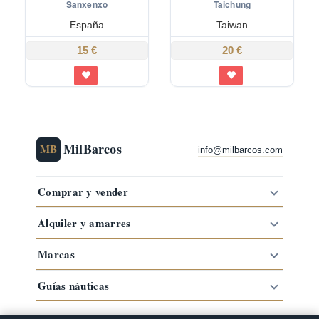
Sanxenxo
Taichung
España
Taiwan
15 €
20 €
MilBarcos
MB
info@milbarcos.com
Comprar y vender
Alquiler y amarres
Marcas
Guías náuticas