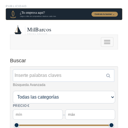
PUBLICIDAD
Alternar
navegación
Buscar
Búsqueda Avanzada
PRECIO €
–