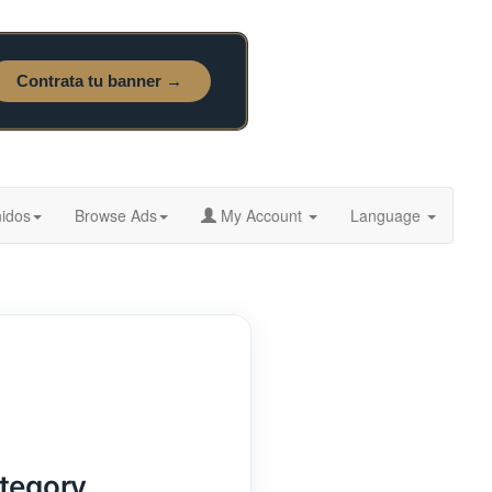
idos
Browse Ads
My Account
Language
ategory