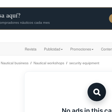
Revista
Publicidad
Promociones
Conten
/
Nautical business
/
Nautical workshops
/
security equipment
No ads in this c