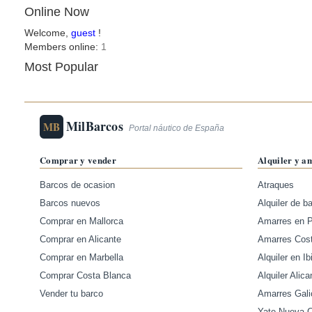
Online Now
Welcome,
guest
!
Members online:
1
Most Popular
MilBarcos
MB
Portal náutico de España
Comprar y vender
Alquiler y a
Barcos de ocasion
Atraques
Barcos nuevos
Alquiler de b
Comprar en Mallorca
Amarres en 
Comprar en Alicante
Amarres Cos
Comprar en Marbella
Alquiler en Ib
Comprar Costa Blanca
Alquiler Alica
Vender tu barco
Amarres Gali