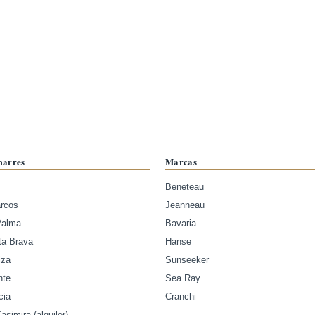
marres
Marcas
Beneteau
arcos
Jeanneau
Palma
Bavaria
ta Brava
Hanse
iza
Sunseeker
nte
Sea Ray
cia
Cranchi