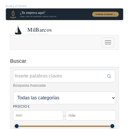
PUBLICIDAD
Alternar
navegación
Buscar
Búsqueda Avanzada
PRECIO €
–