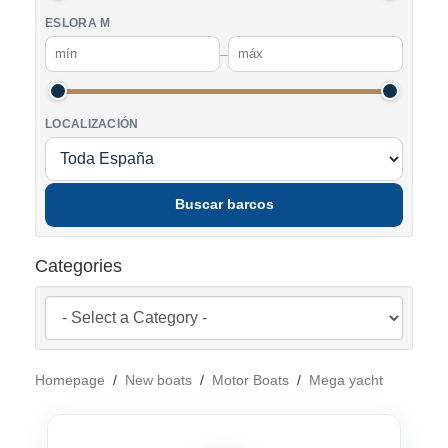
ESLORA M
–
LOCALIZACIÓN
Buscar barcos
Categories
Homepage
/
New boats
/
Motor Boats
/
Mega yacht